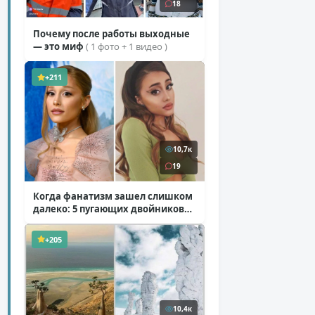
18
Почему после работы выходные
— это миф
( 1 фото + 1 видео )
+211
10,7к
19
Когда фанатизм зашел слишком
далеко: 5 пугающих двойников
звезд
( 10 фото )
+205
10,4к