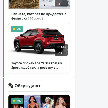
8
Планета, которая не нуждается в
фильтрах
( 16 фото )
+200
11,4к
18
Toyota прокачала Yaris Cross GR
Sport и добавила розетку в
Harrier
( 5 фото )
Обсуждают
+100