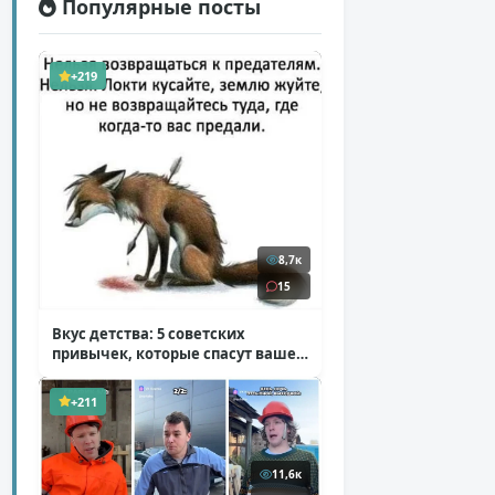
Популярные посты
+219
8,7к
15
Вкус детства: 5 советских
привычек, которые спасут ваше
здоровье
( 2 фото )
+211
11,6к