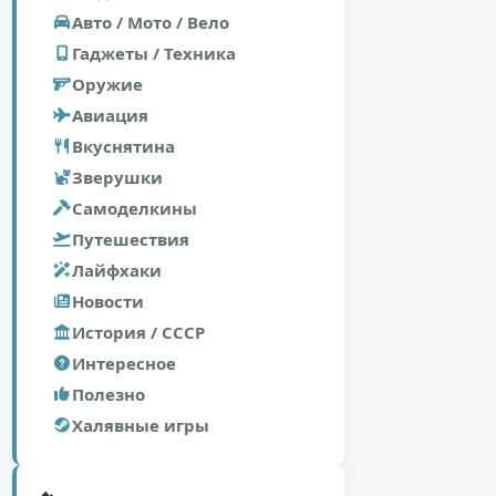
Авто / Мото / Вело
Гаджеты / Техника
Оружие
Авиация
Вкуснятина
Зверушки
Самоделкины
Путешествия
Лайфхаки
Новости
История / СССР
Интересное
Полезно
Халявные игры