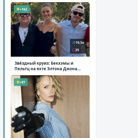
+162
10,5к
25
Звёздный круиз: Бекхэмы и
Пельтц на яхте Элтона Джона
( 12 фото )
+97