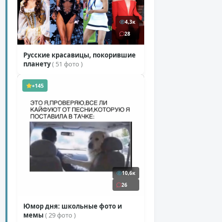
4,3к
28
Русские красавицы, покорившие
планету
( 51 фото )
+145
10,6к
26
Юмор дня: школьные фото и
мемы
( 29 фото )