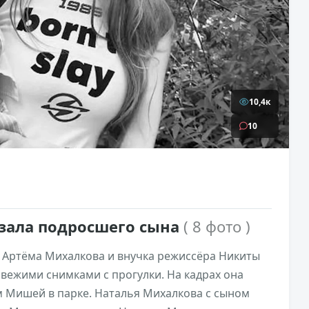
10,4к
10
зала подросшего сына
( 8 фото )
ь Артёма Михалкова и внучка режиссёра Никиты
свежими снимками с прогулки. На кадрах она
м Мишей в парке. Наталья Михалкова с сыном