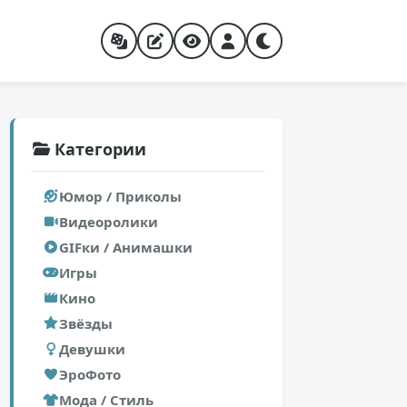
Категории
Юмор / Приколы
Видеоролики
GIFки / Анимашки
Игры
Кино
Звёзды
Девушки
ЭроФото
Мода / Стиль