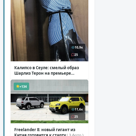
10,9к
25
Калипсо в Сеуле: смелый образ
Шарлиз Терон на премьере
«Одиссеи»
( 6 фото )
+134
11,6к
25
Freelander 8: новый гигант из
Китая готовится к старту
( 3 фото )