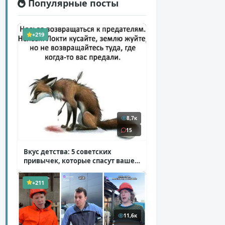
Популярные посты
+219
8,7к
15
Вкус детства: 5 советских
привычек, которые спасут ваше
здоровье
( 2 фото )
+211
11,6к