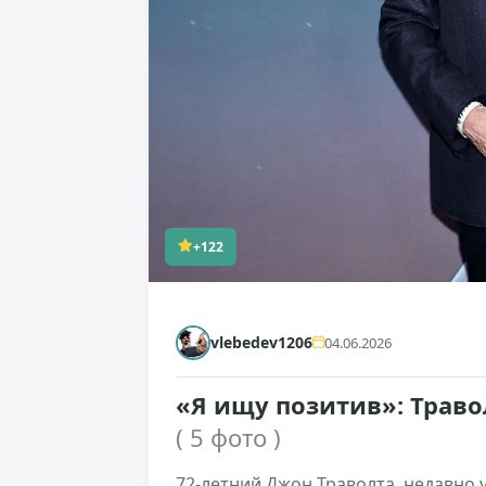
+122
vlebedev1206
04.06.2026
«Я ищу позитив»: Траво
( 5 фото )
72-летний Джон Траволта, недавно