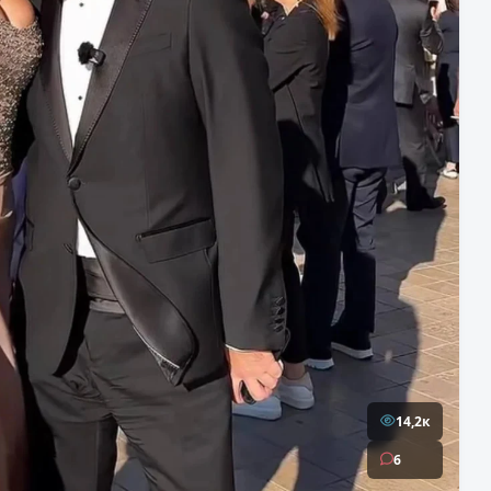
14,2к
6