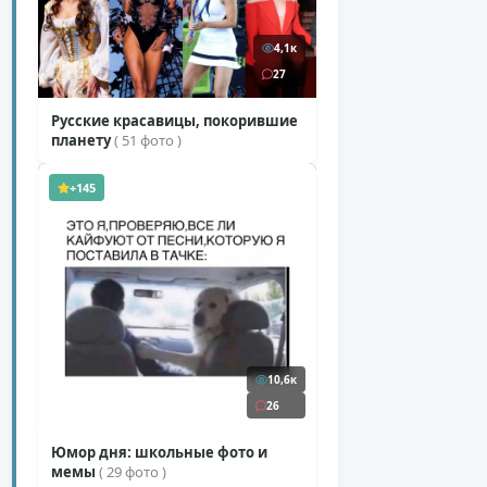
4,1к
27
Русские красавицы, покорившие
планету
( 51 фото )
+145
10,6к
26
Юмор дня: школьные фото и
мемы
( 29 фото )