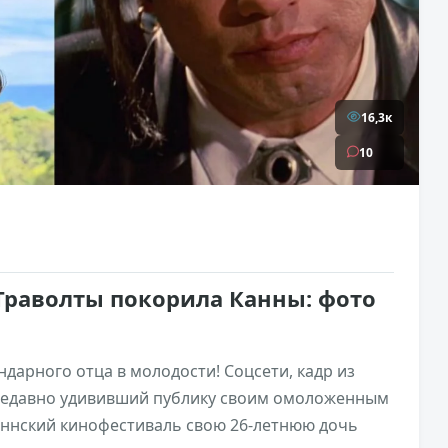
16,3к
10
Траволты покорила Канны: фото
ндарного отца в молодости! Соцсети, кадр из
 недавно удививший публику своим омоложенным
Каннский кинофестиваль свою 26-летнюю дочь