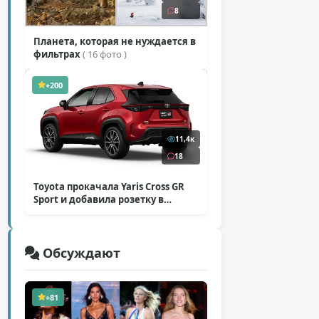
8
Планета, которая не нуждается в
фильтрах
( 16 фото )
+200
11,4к
18
Toyota прокачала Yaris Cross GR
Sport и добавила розетку в
Harrier
( 5 фото )
Обсуждают
+81