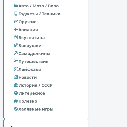
Авто / Мото / Вело
Гаджеты / Техника
Оружие
Авиация
Вкуснятина
Зверушки
Самоделкины
Путешествия
Лайфхаки
Новости
История / СССР
Интересное
Полезно
Халявные игры