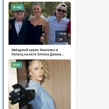
+162
10,5к
25
Звёздный круиз: Бекхэмы и
Пельтц на яхте Элтона Джона
( 12 фото )
+97