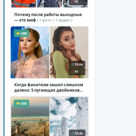
18
Почему после работы выходные
— это миф
( 1 фото + 1 видео )
+208
10,6к
19
Когда фанатизм зашел слишком
далеко: 5 пугающих двойников
звезд
( 10 фото )
+205
10,4к