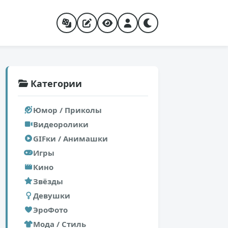
Категории
Юмор / Приколы
Видеоролики
GIFки / Анимашки
Игры
Кино
Звёзды
Девушки
ЭроФото
Мода / Стиль