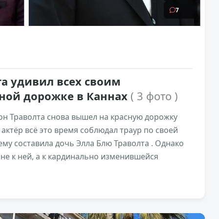
7
а удивил всех своим
ной дорожке в Каннах
( 3 фото )
н Траволта снова вышел на красную дорожку
 актёр всё это время соблюдал траур по своей
ему составила дочь Элла Блю Траволта . Однако
не к ней, а к кардинально изменившейся