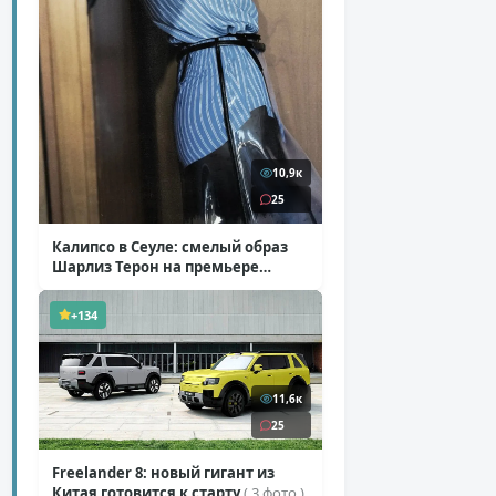
10,9к
25
Калипсо в Сеуле: смелый образ
Шарлиз Терон на премьере
«Одиссеи»
( 6 фото )
+134
11,6к
25
Freelander 8: новый гигант из
Китая готовится к старту
( 3 фото )