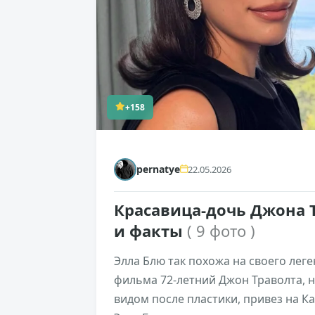
+158
pernatye
22.05.2026
Красавица-дочь Джона 
и факты
( 9 фото )
Элла Блю так похожа на своего леге
фильма 72-летний Джон Траволта,
видом после пластики, привез на 