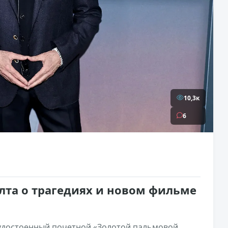
10,3к
6
лта о трагедиях и новом фильме
 удостоенный почетной «Золотой пальмовой