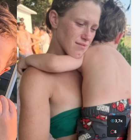
3,7к
8