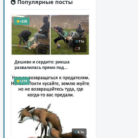
Популярные посты
+226
11к
7
Дешево и сердито: рикша
развалилась прямо под
туристкой
( 1 фото + 1 видео )
+219
8,7к