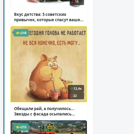
15
Вкус детства: 5 советских
привычек, которые спасут ваше
здоровье
( 2 фото )
+218
12,4к
22
Обещали рай, а получилось...
Звезды с фасада осыпались
( 14 фото )
+215