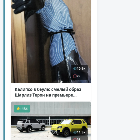
10,9к
25
Калипсо в Сеуле: смелый образ
Шарлиз Терон на премьере
«Одиссеи»
( 6 фото )
+134
11,5к
25