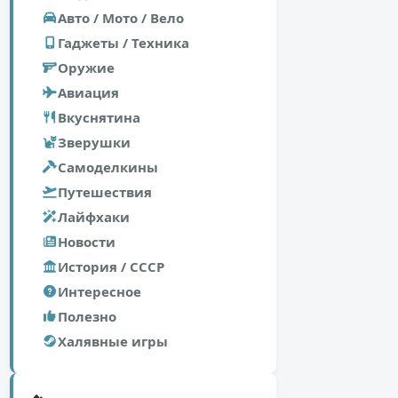
Авто / Мото / Вело
Гаджеты / Техника
Оружие
Авиация
Вкуснятина
Зверушки
Самоделкины
Путешествия
Лайфхаки
Новости
История / СССР
Интересное
Полезно
Халявные игры