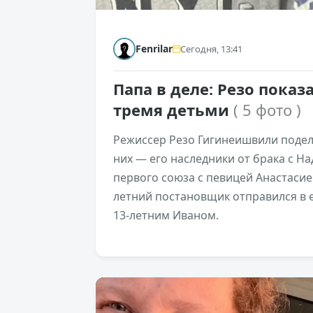
Fenrilar
Сегодня, 13:41
Папа в деле: Резо показ
тремя детьми
( 5 фото )
Режиссер Резо Гигинеишвили подел
них — его наследники от брака с Н
первого союза с певицей Анастасией
летний постановщик отправился в е
13-летним Иваном.