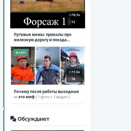
10,7к
12
Путевые мемы: приколы про
железную дорогу и поезда
( 25 фото )
+211
11,5к
18
Почему после работы выходные
— это миф
( 1 фото + 1 видео )
Обсуждают