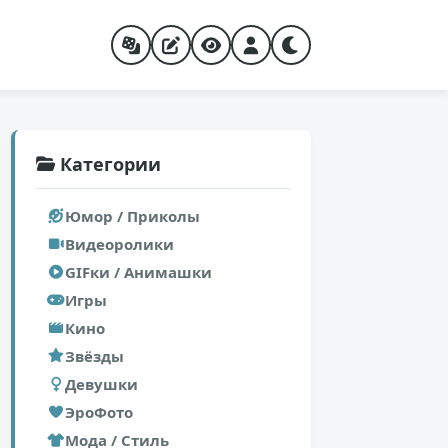
Категории
Юмор / Приколы
Видеоролики
GIFки / Анимашки
Игры
Кино
Звёзды
Девушки
ЭроФото
Мода / Стиль