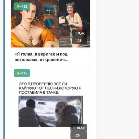
+132
9,4к
26
«Я голая, в веригах и под
потолком»: откровения
Ковальчук о роли Маргариты
( 11 фото )
+145
10,5к
26