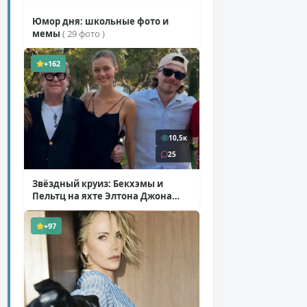
Юмор дня: школьные фото и
мемы
( 29 фото )
+162
10,5к
25
Звёздный круиз: Бекхэмы и
Пельтц на яхте Элтона Джона
( 12 фото )
+97