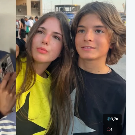
3,7к
4