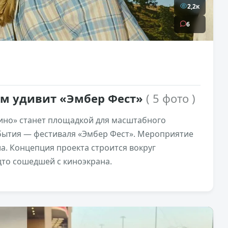
2,2к
6
ем удивит «Эмбер Фест»
( 5 фото )
кино» станет площадкой для масштабного
бытия — фестиваля «Эмбер Фест». Мероприятие
сла. Концепция проекта строится вокруг
дто сошедшей с киноэкрана.