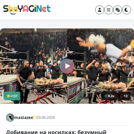
+137
9,2к
13
mastazee
03.06.2026
Добивание на носилках: безумный