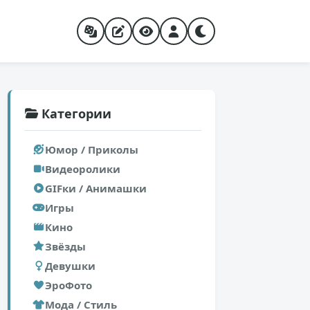
Категории
Юмор / Приколы
Видеоролики
GIFки / Анимашки
Игры
Кино
Звёзды
Девушки
ЭроФото
Мода / Стиль