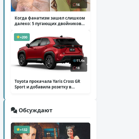
16
Когда фанатизм зашел слишком
далеко: 5 пугающих двойников
звезд
( 10 фото )
+200
11,4к
18
Toyota прокачала Yaris Cross GR
Sport и добавила розетку в
Harrier
( 5 фото )
Обсуждают
+132