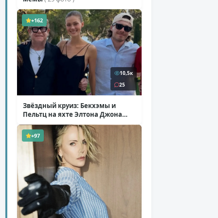
+162
10,5к
25
Звёздный круиз: Бекхэмы и
Пельтц на яхте Элтона Джона
( 12 фото )
+97