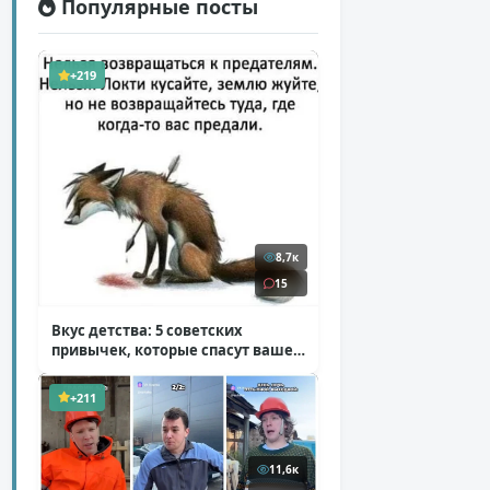
Популярные посты
+219
8,7к
15
Вкус детства: 5 советских
привычек, которые спасут ваше
здоровье
( 2 фото )
+211
11,6к