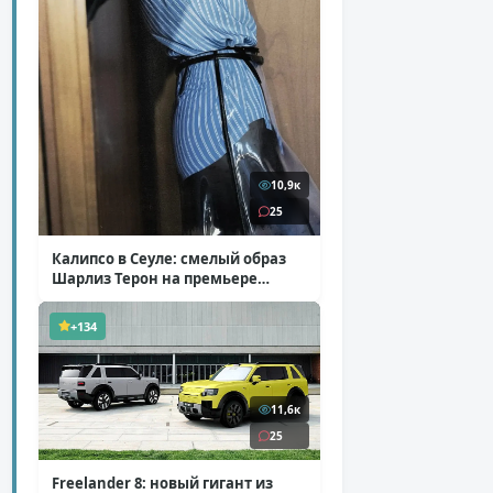
10,9к
25
Калипсо в Сеуле: смелый образ
Шарлиз Терон на премьере
«Одиссеи»
( 6 фото )
+134
11,6к
25
Freelander 8: новый гигант из