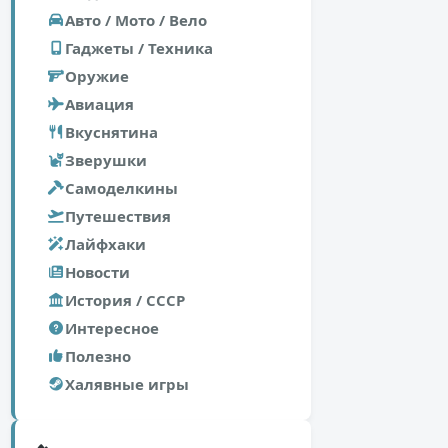
Авто / Мото / Вело
Гаджеты / Техника
Оружие
Авиация
Вкуснятина
Зверушки
Самоделкины
Путешествия
Лайфхаки
Новости
История / СССР
Интересное
Полезно
Халявные игры