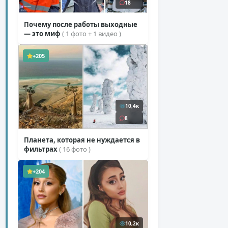
18
Почему после работы выходные
— это миф
( 1 фото + 1 видео )
+205
10,4к
8
Планета, которая не нуждается в
фильтрах
( 16 фото )
+204
10,2к