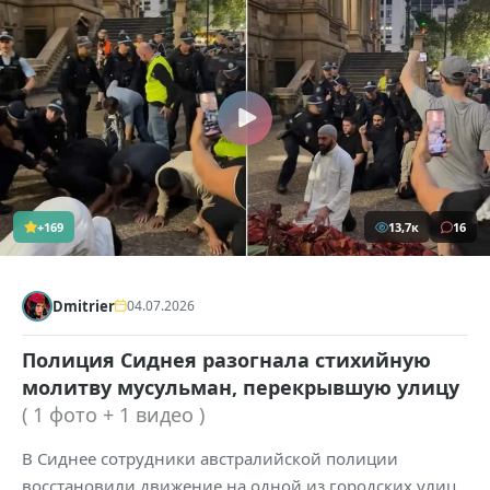
+169
13,7к
16
Dmitrier
04.07.2026
Полиция Сиднея разогнала стихийную
молитву мусульман, перекрывшую улицу
( 1 фото + 1 видео )
В Сиднее сотрудники австралийской полиции
восстановили движение на одной из городских улиц,