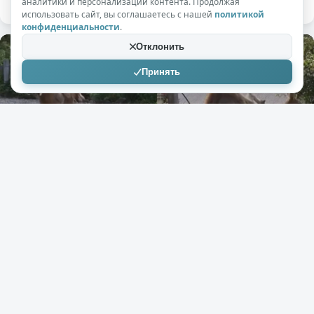
аналитики и персонализации контента. Продолжая
использовать сайт, вы соглашаетесь с нашей
политикой
конфиденциальности
.
Отклонить
Принять
+129
9,2к
19
rrrrrrrr
01.07.2026
Кенгуру-бойцы: в Австралии сняли
жесткий поединок у дома
( 1 фото + 1 видео )