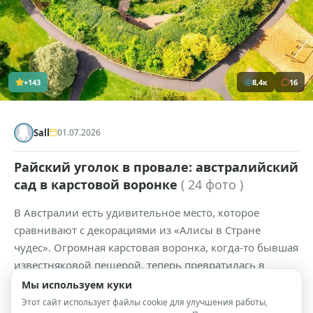
+143
8,4к
16
Sall
01.07.2026
Райский уголок в провале: австралийский
сад в карстовой воронке
( 24 фото )
В Австралии есть удивительное место, которое
сравнивают с декорациями из «Алисы в Стране
чудес». Огромная карстовая воронка, когда-то бывшая
известняковой пещерой, теперь превратилась в
пышный сад с густой зеленью, свисающими лианами
Мы используем куки
и яркими цветами.
Этот сайт использует файлы cookie для улучшения работы,