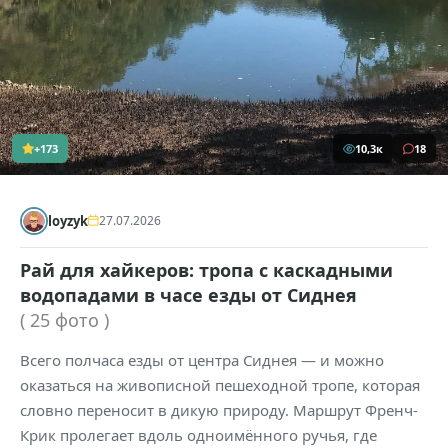
+173
10,3к
18
loyzyk
27.07.2026
Рай для хайкеров: тропа с каскадными
водопадами в часе езды от Сиднея
( 25 фото )
Всего полчаса езды от центра Сиднея — и можно
оказаться на живописной пешеходной тропе, которая
словно переносит в дикую природу. Маршрут Френч-
Крик пролегает вдоль одноимённого ручья, где