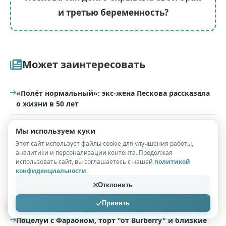
и третью беременность?
Может заинтересовать
«Полёт нормальный»: экс-жена Пескова рассказала
о жизни в 50 лет
Дочь Дмитрия Пескова обманули телефонные
Мы используем куки
мошенники: "С двух карточек сняли деньги"
Этот сайт использует файлы cookie для улучшения работы,
аналитики и персонализации контента. Продолжая
Ксения Собчак, Александра Бортич, Елизавета
использовать сайт, вы соглашаетесь с нашей
политикой
Пескова и другие на модной вечеринке в Москве
конфиденциальности
.
Отклонить
Модный дайджест: от модной съемки с Елизаветой
Песковой до закрытия Vogue Cafe
Принять
Поцелуи с Фараоном, торт "от Burberry" и близкие