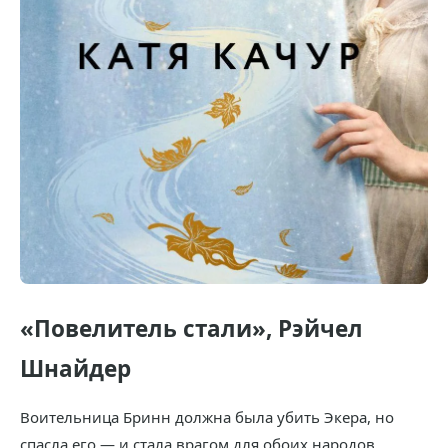
«Повелитель стали», Рэйчел
Шнайдер
Воительница Бринн должна была убить Экера, но
спасла его — и стала врагом для обоих народов.