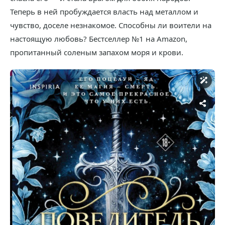
Теперь в ней пробуждается власть над металлом и
чувство, доселе незнакомое. Способны ли воители на
настоящую любовь? Бестселлер №1 на Amazon,
пропитанный соленым запахом моря и крови.