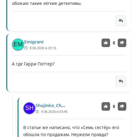
обожаю такие лëгкие детективы.
Emigrant
0
8.06.2026 в 23:16
А где Гарри Поттер?
Shujinko_Chosen
0
9.06.2026 в 03:45
В статье же написано, что «Семь сестёр» его
обошла по продажам. Неужели правда?