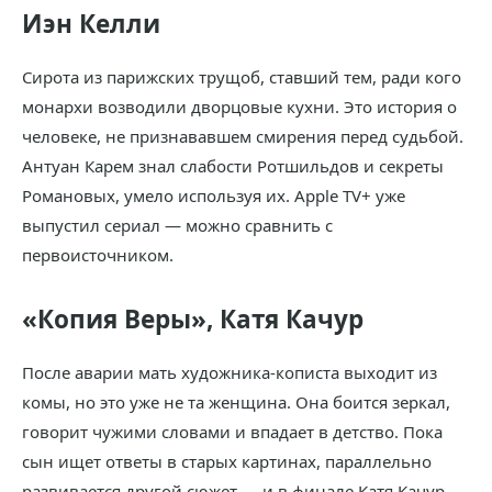
Иэн Келли
Сирота из парижских трущоб, ставший тем, ради кого
монархи возводили дворцовые кухни. Это история о
человеке, не признававшем смирения перед судьбой.
Антуан Карем знал слабости Ротшильдов и секреты
Романовых, умело используя их. Apple TV+ уже
выпустил сериал — можно сравнить с
первоисточником.
«Копия Веры», Катя Качур
После аварии мать художника-кописта выходит из
комы, но это уже не та женщина. Она боится зеркал,
говорит чужими словами и впадает в детство. Пока
сын ищет ответы в старых картинах, параллельно
развивается другой сюжет — и в финале Катя Качур