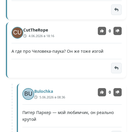
CutTheRope
0
4.06.2026 в 18:16
А где про Человека-паука? Он же тоже изгой
Bulochka
0
5.06.2026 в 08:36
Питер Паркер — мой любимчик, он реально
крутой