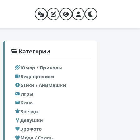
Категории
Юмор / Приколы
Видеоролики
GIFки / Анимашки
Игры
Кино
Звёзды
Девушки
ЭроФото
Мода / Стиль