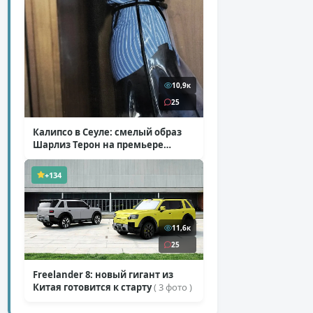
10,9к
25
Калипсо в Сеуле: смелый образ
Шарлиз Терон на премьере
«Одиссеи»
( 6 фото )
+134
11,6к
25
Freelander 8: новый гигант из
Китая готовится к старту
( 3 фото )