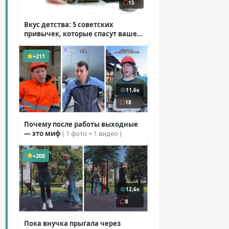
15
Вкус детства: 5 советских
привычек, которые спасут ваше
здоровье
( 2 фото )
+211
11,6к
18
Почему после работы выходные
— это миф
( 1 фото + 1 видео )
+208
12,6к
8
Пока внучка прыгала через