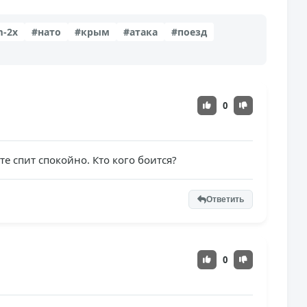
m-2x
#нато
#крым
#атака
#поезд
0
те спит спокойно. Кто кого боится?
Ответить
0