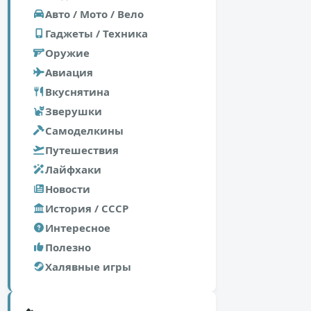
Авто / Мото / Вело
Гаджеты / Техника
Оружие
Авиация
Вкуснятина
Зверушки
Самоделкины
Путешествия
Лайфхаки
Новости
История / СССР
Интересное
Полезно
Халявные игры