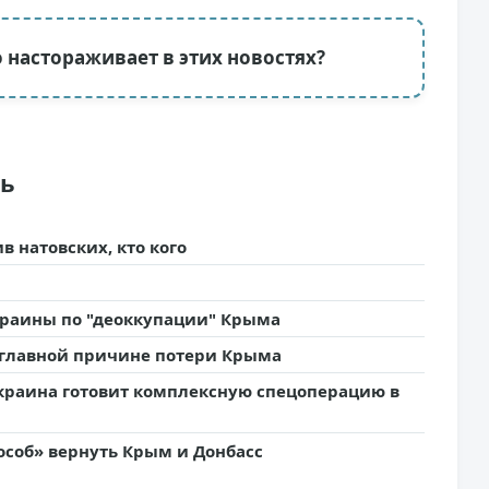
о настораживает в этих новостях?
ть
 натовских, кто кого
краины по "деоккупации" Крыма
 главной причине потери Крыма
краина готовит комплексную спецоперацию в
особ» вернуть Крым и Донбасс