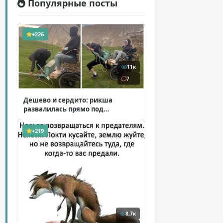
Популярные посты
+226
11к
7
Дешево и сердито: рикша
развалилась прямо под
туристкой
( 1 фото + 1 видео )
+219
8,7к