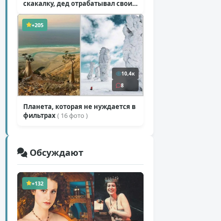
скакалку, дед отрабатывал свои
секретные приемы
( 1 фото + 1 видео )
+205
10,4к
8
Планета, которая не нуждается в
фильтрах
( 16 фото )
Обсуждают
+132