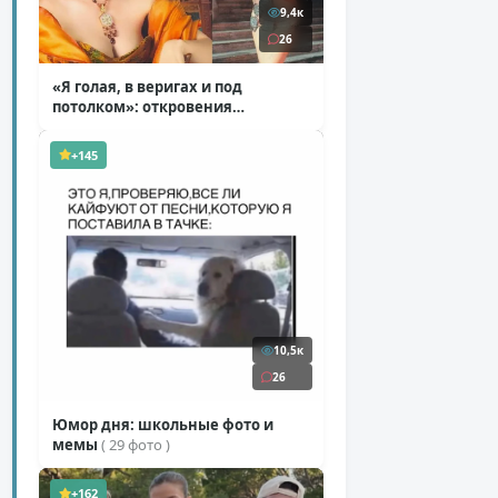
9,4к
26
«Я голая, в веригах и под
потолком»: откровения
Ковальчук о роли Маргариты
( 11 фото )
+145
10,5к
26
Юмор дня: школьные фото и
мемы
( 29 фото )
+162