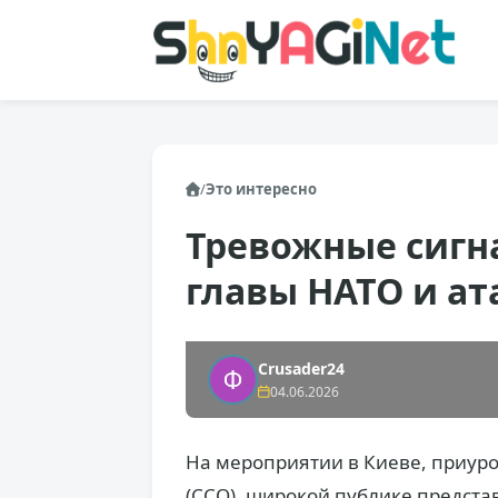
/
Это интересно
Тревожные сигн
главы НАТО и ат
Crusader24
04.06.2026
На мероприятии в Киеве, приур
(ССО), широкой публике предста