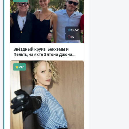
10,5к
25
Звёздный круиз: Бекхэмы и
Пельтц на яхте Элтона Джона
( 12 фото )
+97