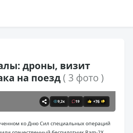
алы: дроны, визит
ака на поезд
( 3 фото )
+76
9,2к
19
оченном ко Дню Сил специальных операций
вили отечественный беспилотник Ram-2X.