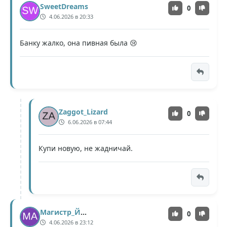
SweetDreams
0
4.06.2026 в 20:33
Банку жалко, она пивная была 😢
Zaggot_Lizard
0
6.06.2026 в 07:44
Купи новую, не жадничай.
Магистр_Йода
0
4.06.2026 в 23:12