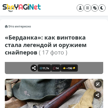
/
Это интересно
«Берданка»: как винтовка
стала легендой и оружием
снайперов
( 17 фото )
11,7к
14
+196