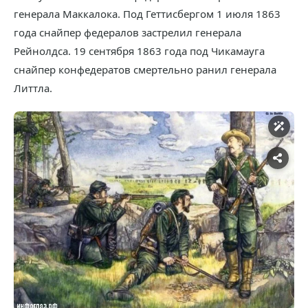
генерала Маккалока. Под Геттисбергом 1 июля 1863
года снайпер федералов застрелил генерала
Рейнолдса. 19 сентября 1863 года под Чикамауга
снайпер конфедератов смертельно ранил генерала
Литтла.