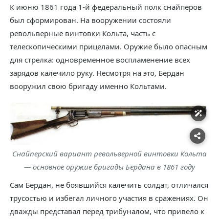
К июню 1861 года 1-й федеральный полк снайперов
был сформирован. На вооружении состояли
револьверные винтовки Кольта, часть с
телескопическими прицелами. Оружие было опасным
для стрелка: одновременное воспламенение всех
зарядов калечило руку. Несмотря на это, Бердан
вооружил свою бригаду именно Кольтами.
Снайперский вариант револьверной винтовки Кольта
— основное оружие бригады Бердана в 1861 году
Сам Бердан, не боявшийся калечить солдат, отличался
трусостью и избегал личного участия в сражениях. Он
дважды представал перед трибуналом, что привело к