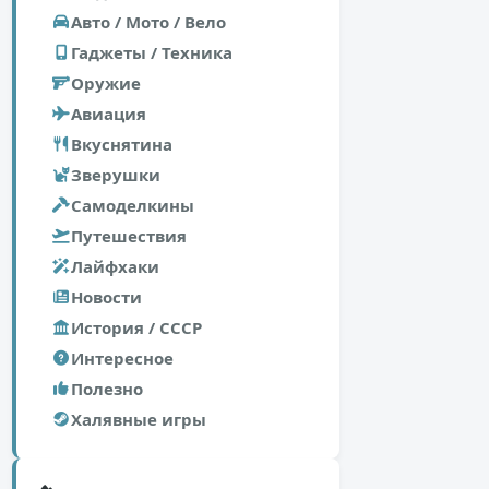
Авто / Мото / Вело
Гаджеты / Техника
Оружие
Авиация
Вкуснятина
Зверушки
Самоделкины
Путешествия
Лайфхаки
Новости
История / СССР
Интересное
Полезно
Халявные игры