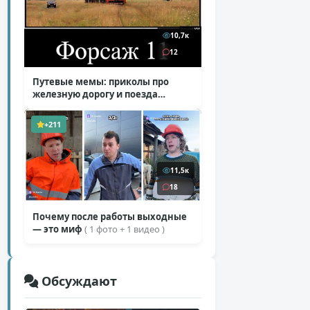
10,7к
12
Путевые мемы: приколы про
железную дорогу и поезда
( 25 фото )
+211
11,5к
18
Почему после работы выходные
— это миф
( 1 фото + 1 видео )
Обсуждают