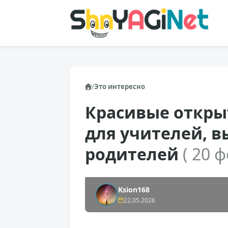
/
Это интересно
Красивые откры
для учителей, в
родителей
( 20 ф
Ksion168
22.05.2026