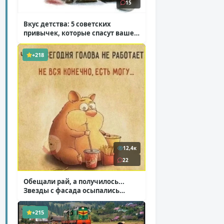
15
Вкус детства: 5 советских
привычек, которые спасут ваше
здоровье
( 2 фото )
+218
12,4к
22
Обещали рай, а получилось...
Звезды с фасада осыпались
( 14 фото )
+215