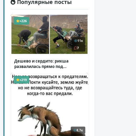
Популярные посты
+226
11к
7
Дешево и сердито: рикша
развалилась прямо под
туристкой
( 1 фото + 1 видео )
+219
8,7к