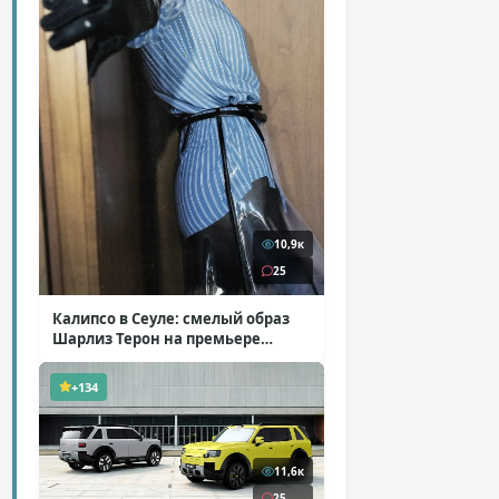
10,9к
25
Калипсо в Сеуле: смелый образ
Шарлиз Терон на премьере
«Одиссеи»
( 6 фото )
+134
11,6к
25