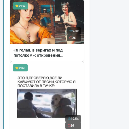
+132
9,4к
26
«Я голая, в веригах и под
потолком»: откровения
Ковальчук о роли Маргариты
( 11 фото )
+145
10,5к
26