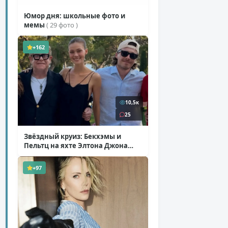
Юмор дня: школьные фото и
мемы
( 29 фото )
+162
10,5к
25
Звёздный круиз: Бекхэмы и
Пельтц на яхте Элтона Джона
( 12 фото )
+97