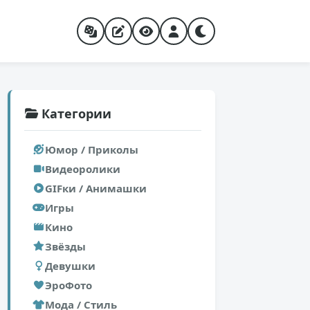
Категории
Юмор / Приколы
Видеоролики
GIFки / Анимашки
Игры
Кино
Звёзды
Девушки
ЭроФото
Мода / Стиль