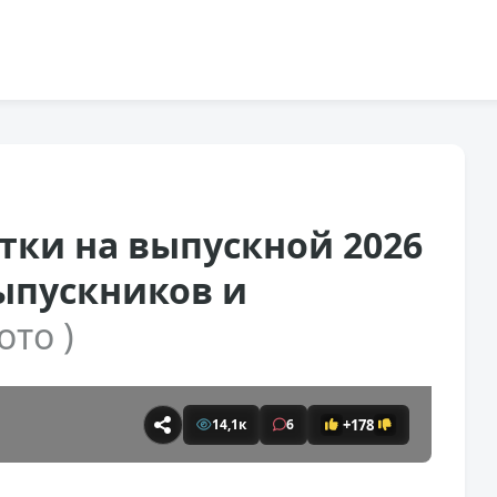
тки на выпускной 2026
ыпускников и
ото )
+178
14,1к
6