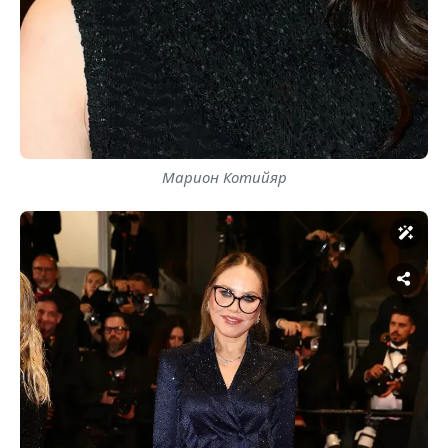
Марион Котийяр