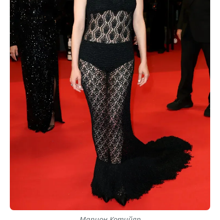
Марион Котийяр