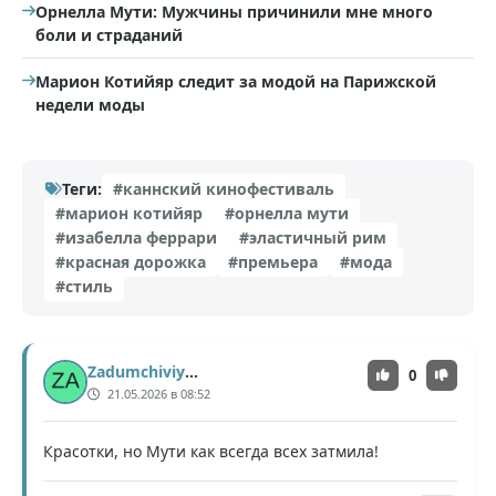
Орнелла Мути: Мужчины причинили мне много
боли и страданий
Марион Котийяр следит за модой на Парижской
недели моды
Теги:
#каннский кинофестиваль
#марион котийяр
#орнелла мути
#изабелла феррари
#эластичный рим
#красная дорожка
#премьера
#мода
#стиль
Zadumchiviy_Pes
0
21.05.2026 в 08:52
Красотки, но Мути как всегда всех затмила!