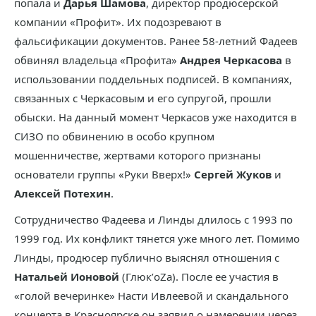
попала и
Дарья Шамова
, директор продюсерской
компании «Профит». Их подозревают в
фальсификации документов. Ранее 58-летний Фадеев
обвинял владельца «Профита»
Андрея Черкасова
в
использовании поддельных подписей. В компаниях,
связанных с Черкасовым и его супругой, прошли
обыски. На данный момент Черкасов уже находится в
СИЗО по обвинению в особо крупном
мошенничестве, жертвами которого признаны
основатели группы «Руки Вверх!»
Сергей Жуков
и
Алексей Потехин
.
Сотрудничество Фадеева и Линды длилось с 1993 по
1999 год. Их конфликт тянется уже много лет. Помимо
Линды, продюсер публично выяснял отношения с
Натальей Ионовой
(Глюк’oZa). После ее участия в
«голой вечеринке» Насти Ивлеевой и скандального
концерта в Красноярске он заявил о намерении через