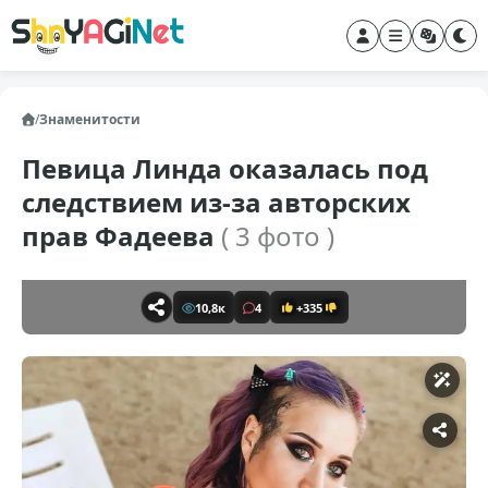
/
Знаменитости
Певица Линда оказалась под
следствием из-за авторских
прав Фадеева
( 3 фото )
10,8к
4
+335