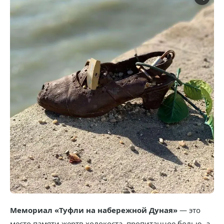
Мемориал «Туфли на набережной Дуная»
— это
место памяти жертв холокоста, пропитанное болью, а