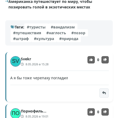
Американка путешествует по миру, чтобы
позировать голой в экзотических местах
Теги:
#туристы
#вандализм
#путешествия
#наглость
#позор
#штраф
#культура
#природа
Svekr
0
8.05.2026 в 15:28
А я бы тоже черепаху погладил
Порнофильмы
0
8.05.2026 в 19:01