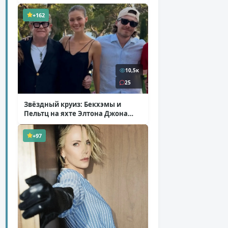
+162
10,5к
25
Звёздный круиз: Бекхэмы и
Пельтц на яхте Элтона Джона
( 12 фото )
+97