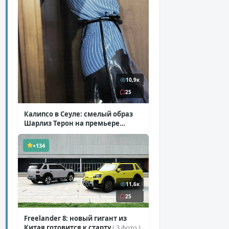
10,9к
25
Калипсо в Сеуле: смелый образ
Шарлиз Терон на премьере
«Одиссеи»
( 6 фото )
+134
11,6к
25
Freelander 8: новый гигант из
Китая готовится к старту
( 3 фото )