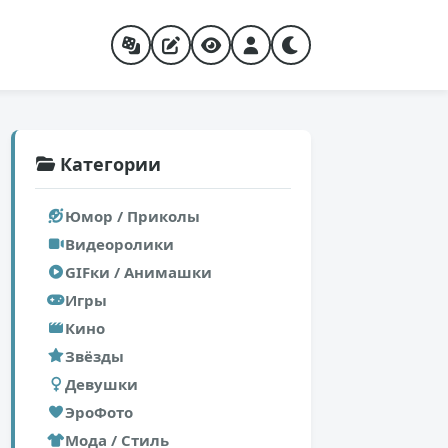
Категории
Юмор / Приколы
Видеоролики
GIFки / Анимашки
Игры
Кино
Звёзды
Девушки
ЭроФото
Мода / Стиль