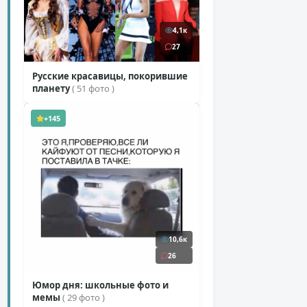
4,1к
27
Русские красавицы, покорившие
планету
( 51 фото )
+145
10,6к
26
Юмор дня: школьные фото и
мемы
( 29 фото )