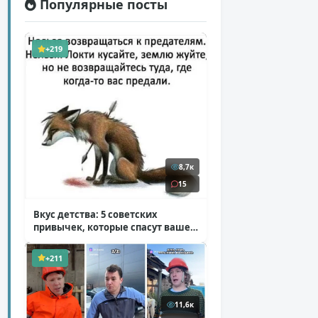
Популярные посты
+219
8,7к
15
Вкус детства: 5 советских
привычек, которые спасут ваше
здоровье
( 2 фото )
+211
11,6к