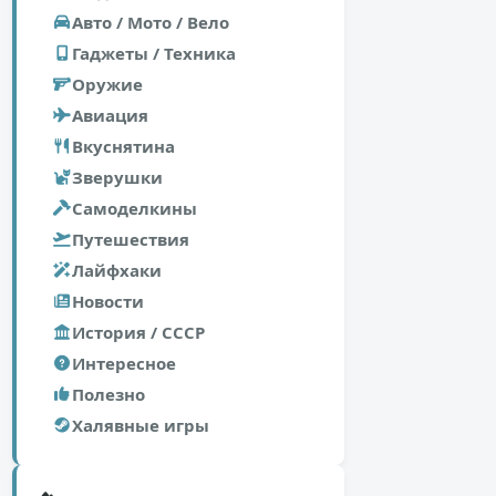
Авто / Мото / Вело
Гаджеты / Техника
Оружие
Авиация
Вкуснятина
Зверушки
Самоделкины
Путешествия
Лайфхаки
Новости
История / СССР
Интересное
Полезно
Халявные игры