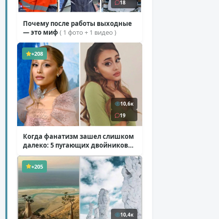
18
Почему после работы выходные
— это миф
( 1 фото + 1 видео )
+208
10,6к
19
Когда фанатизм зашел слишком
далеко: 5 пугающих двойников
звезд
( 10 фото )
+205
10,4к