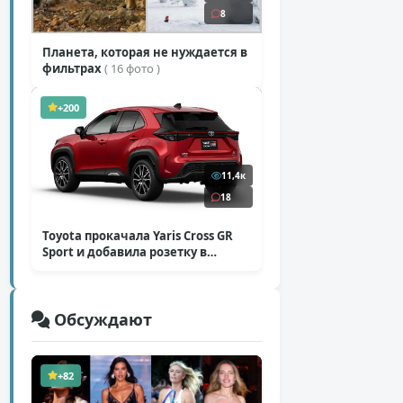
8
Планета, которая не нуждается в
фильтрах
( 16 фото )
+200
11,4к
18
Toyota прокачала Yaris Cross GR
Sport и добавила розетку в
Harrier
( 5 фото )
Обсуждают
+82