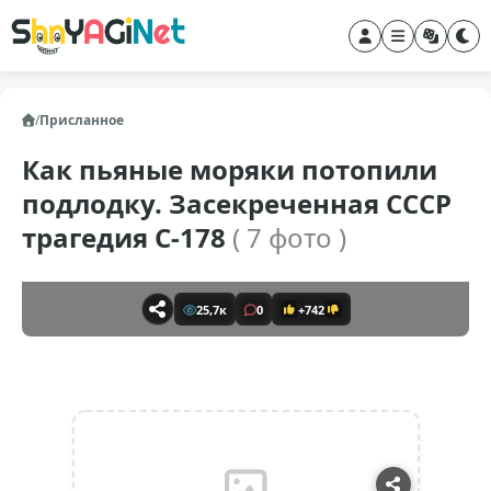
/
Присланное
Как пьяные моряки потопили
подлодку. Засекреченная СССР
трагедия С-178
( 7 фото )
25,7к
0
+742