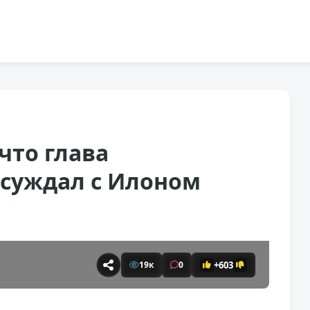
что глава
бсуждал с Илоном
+603
19к
0