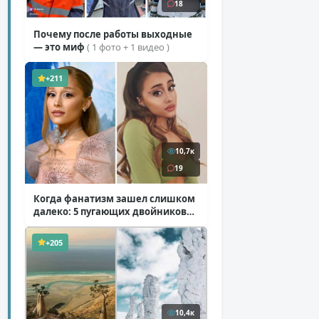
18
Почему после работы выходные
— это миф
( 1 фото + 1 видео )
+211
10,7к
19
Когда фанатизм зашел слишком
далеко: 5 пугающих двойников
звезд
( 10 фото )
+205
10,4к