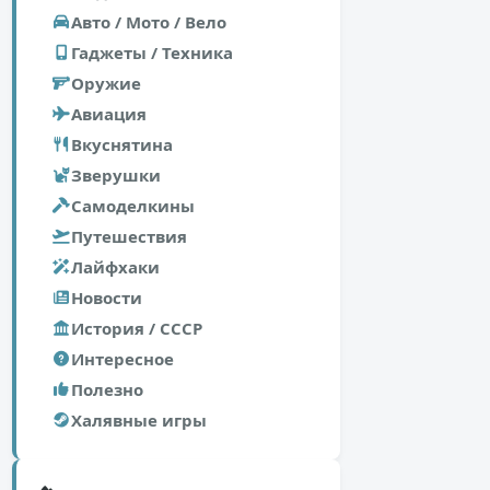
Авто / Мото / Вело
Гаджеты / Техника
Оружие
Авиация
Вкуснятина
Зверушки
Самоделкины
Путешествия
Лайфхаки
Новости
История / СССР
Интересное
Полезно
Халявные игры