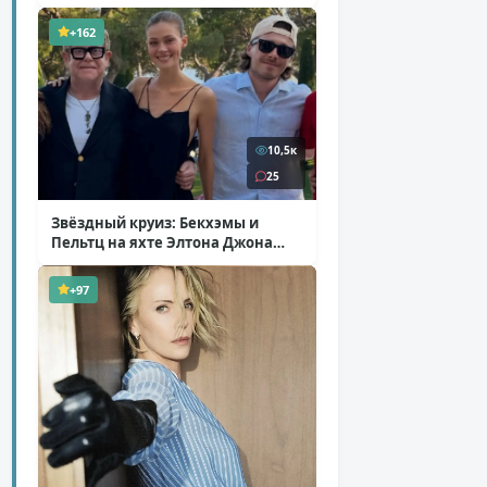
+162
10,5к
25
Звёздный круиз: Бекхэмы и
Пельтц на яхте Элтона Джона
( 12 фото )
+97