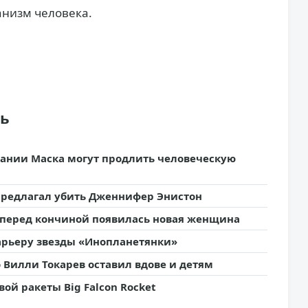
анизм человека.
ть
пании Маска могут продлить человеческую
 предлагал убить Дженнифер Энистон
а перед кончиной появилась новая женщина
карьеру звезды «Инопланетянки»
о Вилли Токарев оставил вдове и детям
ой ракеты Big Falcon Rocket