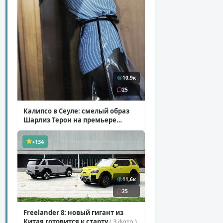
10,9к
25
Калипсо в Сеуле: смелый образ
Шарлиз Терон на премьере
«Одиссеи»
( 6 фото )
+134
11,6к
25
Freelander 8: новый гигант из
Китая готовится к старту
( 3 фото )