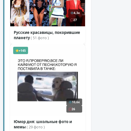
4,3к
27
Русские красавицы, покорившие
планету
( 51 фото )
+145
10,6к
26
Юмор дня: школьные фото и
мемы
( 29 фото )