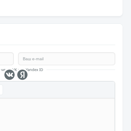
 через VK или Yandex ID