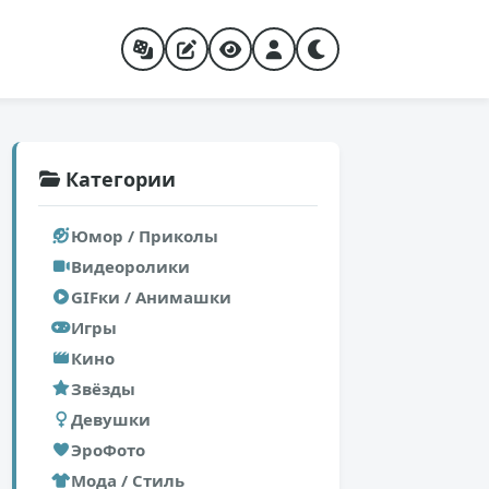
Категории
Юмор / Приколы
Видеоролики
GIFки / Анимашки
Игры
Кино
Звёзды
Девушки
ЭроФото
Мода / Стиль