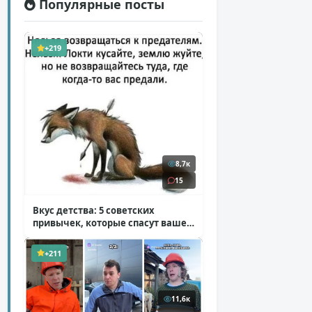
Популярные посты
+219
8,7к
15
Вкус детства: 5 советских
привычек, которые спасут ваше
здоровье
( 2 фото )
+211
11,6к