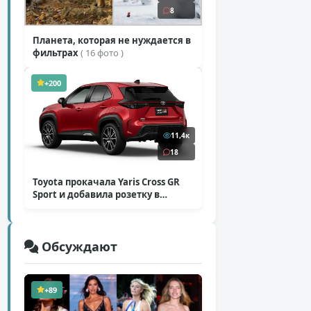
8
Планета, которая не нуждается в
фильтрах
( 16 фото )
+200
11,4к
18
Toyota прокачала Yaris Cross GR
Sport и добавила розетку в
Harrier
( 5 фото )
Обсуждают
+89