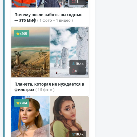
18
Почему после работы выходные
— это миф
( 1 фото + 1 видео )
+205
10,4к
8
Планета, которая не нуждается в
фильтрах
( 16 фото )
+204
10,4к