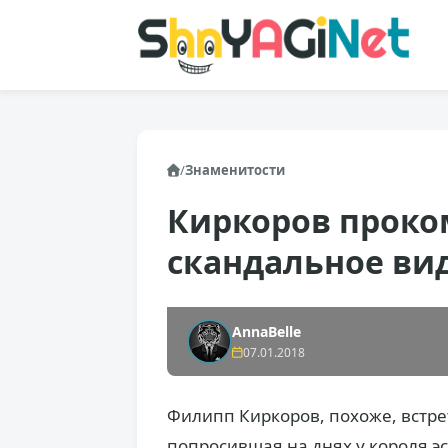
/
Знаменитости
Киркоров прок
скандальное ви
AnnaBelle
07.01.2018
Филипп Киркоров, похоже, встре
попросившая на днях у короля эс