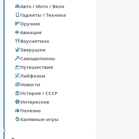
Авто / Мото / Вело
Гаджеты / Техника
Оружие
Авиация
Вкуснятина
Зверушки
Самоделкины
Путешествия
Лайфхаки
Новости
История / СССР
Интересное
Полезно
Халявные игры