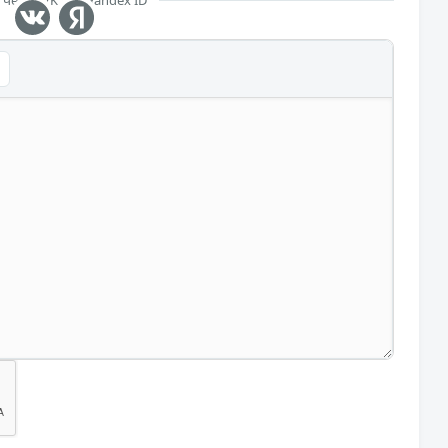
 через VK или Yandex ID