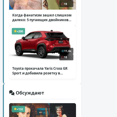
18
Когда фанатизм зашел слишком
далеко: 5 пугающих двойников
звезд
( 10 фото )
+200
11,4к
18
Toyota прокачала Yaris Cross GR
Sport и добавила розетку в
Harrier
( 5 фото )
Обсуждают
+132