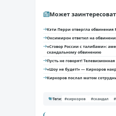
Может заинтересова
Кэти Перри отвергла обвинения 
Оксимирон ответил на обвинения
«Сговор России с талибами»: ам
скандальному обвинению
Пусть не говорят! Телевизионна
«Шоу не будет!» — Киркоров нак
Киркоров послал матом сотрудн
Теги:
#киркоров
#скандал
#