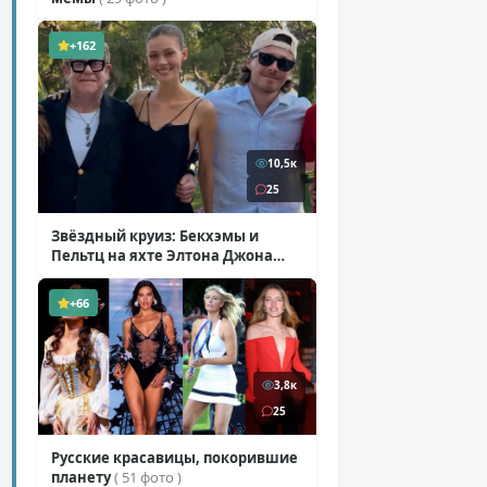
+162
10,5к
25
Звёздный круиз: Бекхэмы и
Пельтц на яхте Элтона Джона
( 12 фото )
+66
3,8к
25
Русские красавицы, покорившие
планету
( 51 фото )