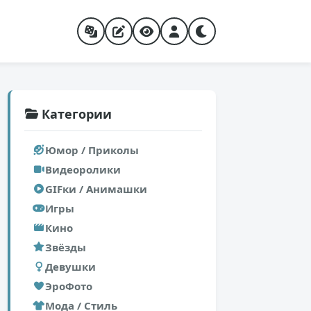
Категории
Юмор / Приколы
Видеоролики
GIFки / Анимашки
Игры
Кино
Звёзды
Девушки
ЭроФото
Мода / Стиль