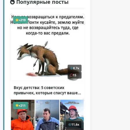
Популярные посты
+219
8,7к
15
Вкус детства: 5 советских
привычек, которые спасут ваше
здоровье
( 2 фото )
+211
11,6к