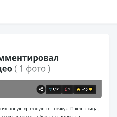
омментировал
део
( 1 фото )
+15
1,1к
1
тил новую «розовую кофточку». Поклонница,
трады автограф, обвинила артиста в