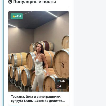
Популярные посты
+214
9,9к
6
Тоскана, йога и виноградники:
супруга главы «Эксмо» делится
кадрами из Италии
( 14 фото )