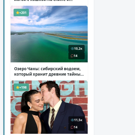
ботинках на платформе
( 7 фото )
+201
10,2к
14
Озеро Чаны: сибирский водоем,
который хранит древние тайны
( 12 фото )
+198
11,5к
14