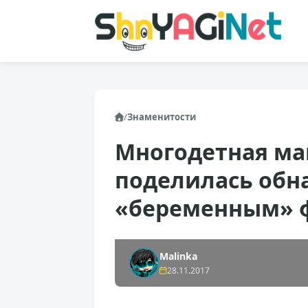
/
Знаменитости
Многодетная ма
поделилась об
«беременным» 
Malinka
28.11.2017