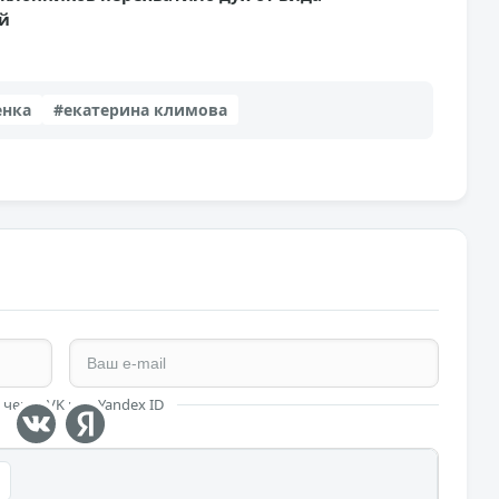
й
енка
#екатерина климова
 через VK или Yandex ID