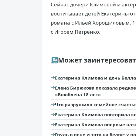
Сейчас дочери Климовой и актер
воспитывает детей Екатерины о
романа с Ильей Хорошиловым, 11
с Игорем Петренко.
Может заинтересова
Екатерина Климова и дочь Белл
Елена Бирюкова показала редко
«Влюблена 18 лет»
Что разрушило семейное счасть
Екатерина Климова повторила к
Екатерина Климова впервые назв
Грудь в пене и тату на бедре: у 