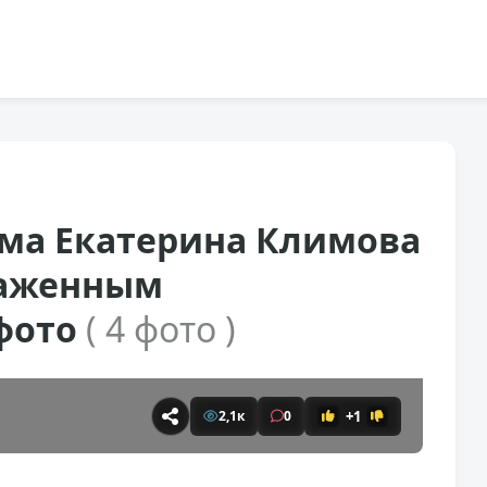
ма Екатерина Климова
наженным
фото
( 4 фото )
+1
2,1к
0