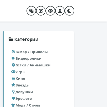
Категории
Юмор / Приколы
Видеоролики
GIFки / Анимашки
Игры
Кино
Звёзды
Девушки
ЭроФото
Мода / Стиль