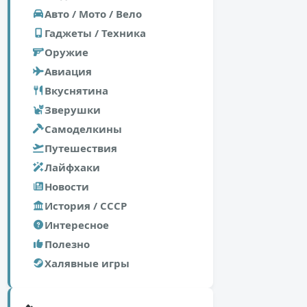
Авто / Мото / Вело
Гаджеты / Техника
Оружие
Авиация
Вкуснятина
Зверушки
Самоделкины
Путешествия
Лайфхаки
Новости
История / СССР
Интересное
Полезно
Халявные игры