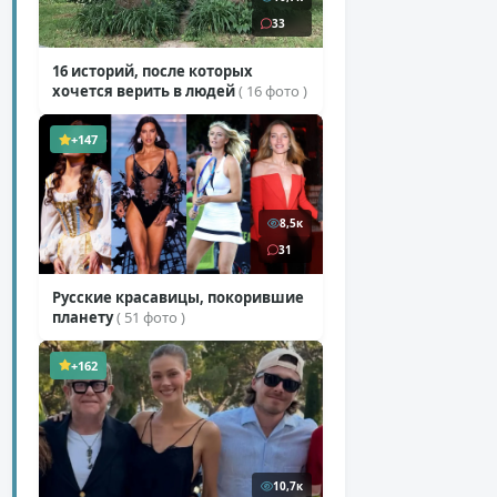
33
16 историй, после которых
хочется верить в людей
( 16 фото )
+147
8,5к
31
Русские красавицы, покорившие
планету
( 51 фото )
+162
10,7к