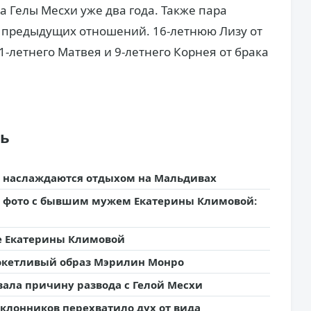
а Гелы Месхи уже два года. Также пара
т предыдущих отношений. 16-летнюю Лизу от
-летнего Матвея и 9-летнего Корнея от брака
ть
а наслаждаются отдыхом на Мальдивах
е фото с бывшим мужем Екатерины Климовой:
е Екатерины Климовой
окетливый образ Мэрилин Монро
ала причину развода с Гелой Месхи
поклонников перехватило дух от вида