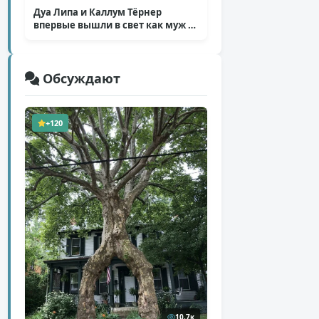
Дуа Липа и Каллум Тёрнер
впервые вышли в свет как муж и
жена
( 5 фото )
Обсуждают
+120
10,7к