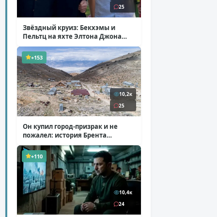
25
Звёздный круиз: Бекхэмы и
Пельтц на яхте Элтона Джона
( 12 фото )
+153
10,2к
25
Он купил город-призрак и не
пожалел: история Брента
Андервуда
( 1 фото + 1 видео )
+110
10,4к
24