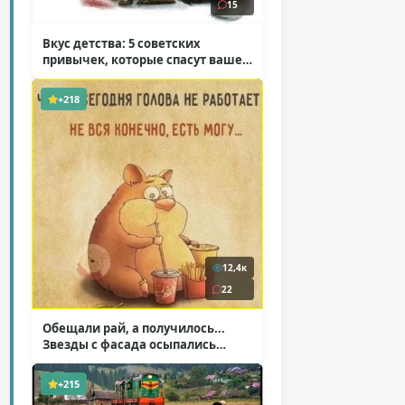
15
Вкус детства: 5 советских
привычек, которые спасут ваше
здоровье
( 2 фото )
+218
12,4к
22
Обещали рай, а получилось...
Звезды с фасада осыпались
( 14 фото )
+215