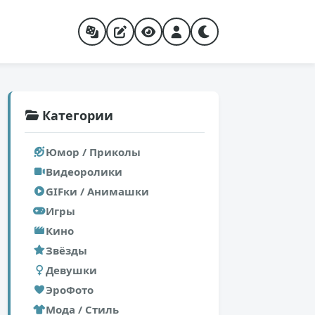
Категории
Юмор / Приколы
Видеоролики
GIFки / Анимашки
Игры
Кино
Звёзды
Девушки
ЭроФото
Мода / Стиль