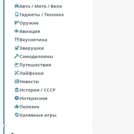
Авто / Мото / Вело
Гаджеты / Техника
Оружие
Авиация
Вкуснятина
Зверушки
Самоделкины
Путешествия
Лайфхаки
Новости
История / СССР
Интересное
Полезно
Халявные игры