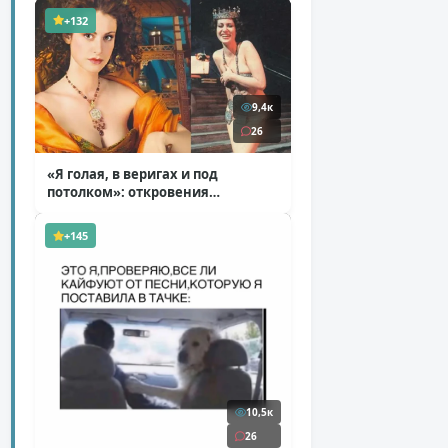
+132
9,4к
26
«Я голая, в веригах и под
потолком»: откровения
Ковальчук о роли Маргариты
( 11 фото )
+145
10,5к
26