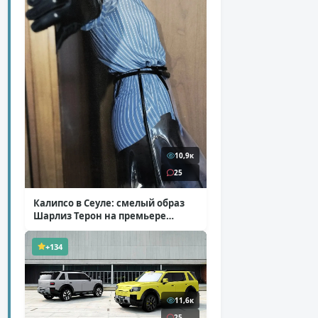
10,9к
25
Калипсо в Сеуле: смелый образ
Шарлиз Терон на премьере
«Одиссеи»
( 6 фото )
+134
11,6к
25