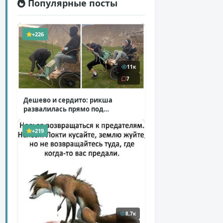
Популярные посты
+226
11к
7
Дешево и сердито: рикша
развалилась прямо под
туристкой
( 1 фото + 1 видео )
+219
8,7к