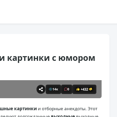
и картинки с юмором
+432
14к
0
шные картинки
и отборные анекдоты. Этот
 следуют долгожданные
выходные
выходные.