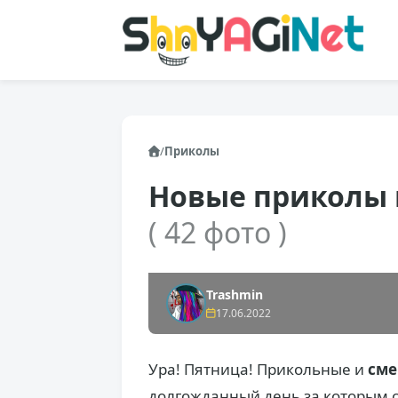
/
Приколы
Новые приколы 
( 42 фото )
Trashmin
17.06.2022
Ура! Пятница! Прикольные и
сме
долгожданный день за которым