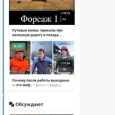
10,7к
12
Путевые мемы: приколы про
железную дорогу и поезда
( 25 фото )
+211
11,5к
18
Почему после работы выходные
— это миф
( 1 фото + 1 видео )
Обсуждают