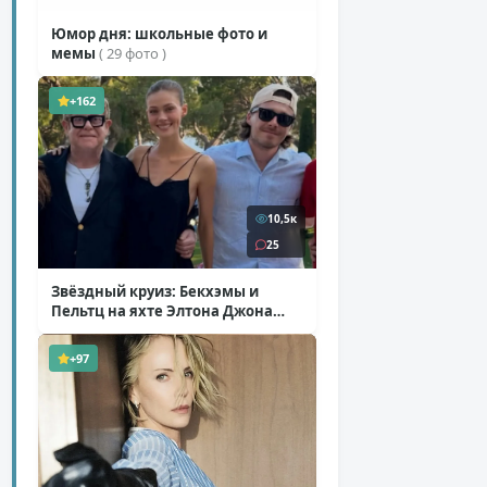
Юмор дня: школьные фото и
мемы
( 29 фото )
+162
10,5к
25
Звёздный круиз: Бекхэмы и
Пельтц на яхте Элтона Джона
( 12 фото )
+97