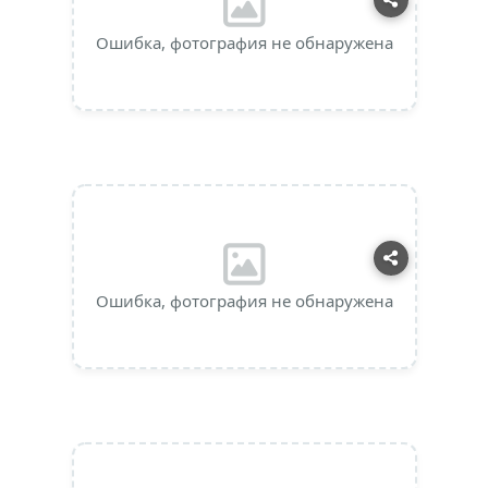
Ошибка, фотография не обнаружена
Ошибка, фотография не обнаружена