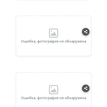
Ошибка, фотография не обнаружена
Ошибка, фотография не обнаружена