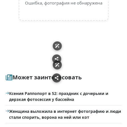
Ошибка, фотография не обнаружена
Ошибка, фотография не обнаружена
Может заинтересовать