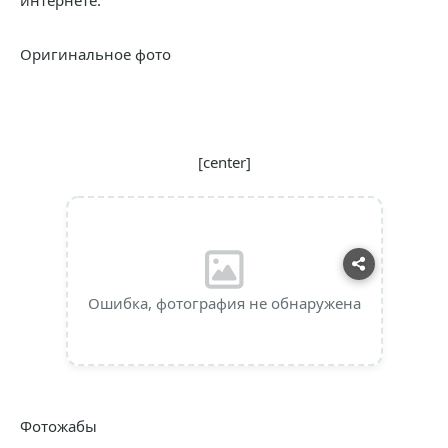
интернете.
Оригинальное фото
[center]
Ошибка, фотография не обнаружена
Фотожабы