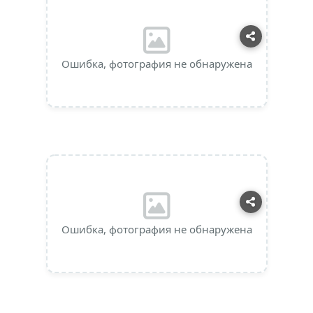
Ошибка, фотография не обнаружена
Ошибка, фотография не обнаружена