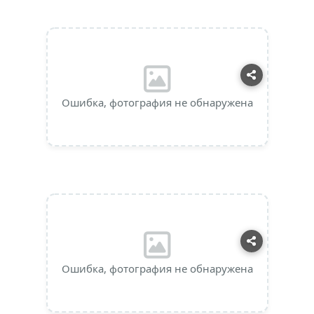
Ошибка, фотография не обнаружена
Ошибка, фотография не обнаружена