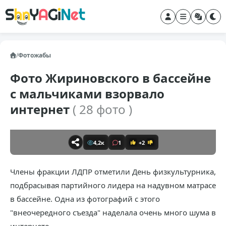
/
Фотожабы
Фото Жириновского в бассейне
с мальчиками взорвало
интернет
( 28 фото )
4,2к
1
+2
Члены фракции ЛДПР отметили День физкультурника,
подбрасывая партийного лидера на надувном матрасе
в бассейне. Одна из фотографий с этого
"внеочередного съезда" наделала очень много шума в