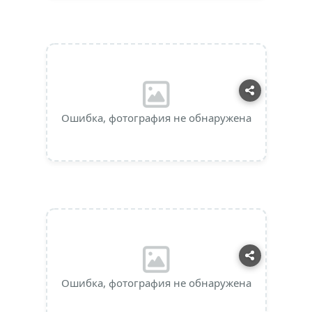
Ошибка, фотография не обнаружена
Ошибка, фотография не обнаружена