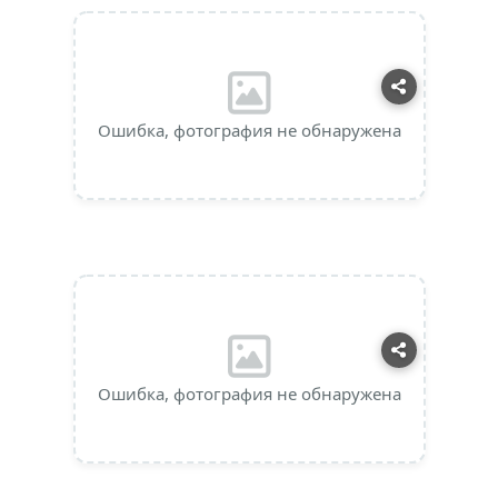
Ошибка, фотография не обнаружена
Ошибка, фотография не обнаружена