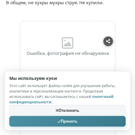
В общем, не хухры мухры струя. Не купили.
Ошибка, фотография не обнаружена
Мы используем куки
Этот сайт использует файлы cookie для улучшения работы,
Продравшись через пробку на въезде в Ярославль,
аналитики и персонализации контента. Продолжая
использовать сайт, вы соглашаетесь с нашей
политикой
довольно быстро нашли в центре заказанную из дома
конфиденциальности
.
гостиницу с названием «Купцов дом».
Отклонить
Принять