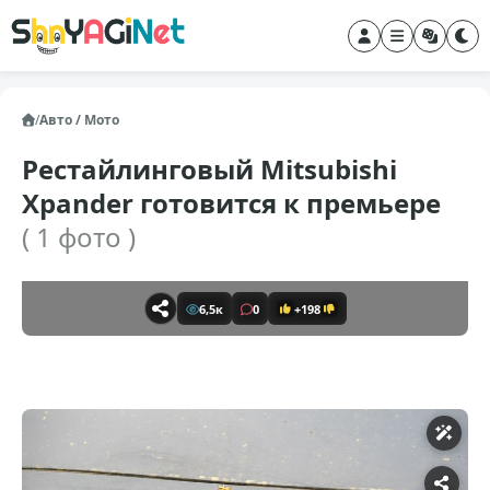
/
Авто / Мото
Рестайлинговый Mitsubishi
Xpander готовится к премьере
( 1 фото )
6,5к
0
+198