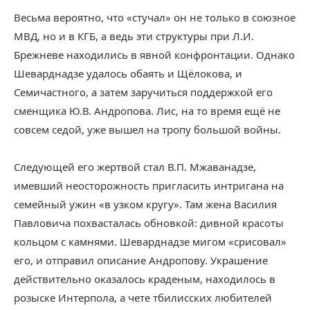
Весьма вероятно, что «стучал» он не только в союзное
МВД, но и в КГБ, а ведь эти структуры при Л.И.
Брежневе находились в явной конфронтации. Однако
Шеварднадзе удалось обаять и Щёлокова, и
Семичастного, а затем заручиться поддержкой его
сменщика Ю.В. Андропова. Лис, на то время ещё не
совсем седой, уже вышел на тропу большой войны.
Следующей его жертвой стал В.П. Мжаванадзе,
имевший неосторожность пригласить интригана на
семейный ужин «в узком кругу». Там жена Василия
Павловича похвасталась обновкой: дивной красоты
кольцом с камнями. Шеварднадзе мигом «срисовал»
его, и отправил описание Андропову. Украшение
действительно оказалось краденым, находилось в
розыске Интерпола, а чете тбилисских любителей