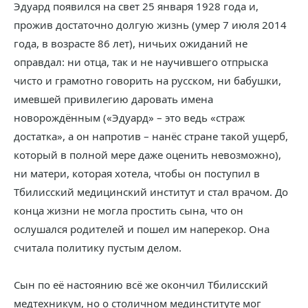
Эдуард появился на свет 25 января 1928 года и,
прожив достаточно долгую жизнь (умер 7 июля 2014
года, в возрасте 86 лет), ничьих ожиданий не
оправдал: ни отца, так и не научившего отпрыска
чисто и грамотно говорить на русском, ни бабушки,
имевшей привилегию даровать имена
новорождённым («Эдуард» – это ведь «страж
достатка», а он напротив – нанёс стране такой ущерб,
который в полной мере даже оценить невозможно),
ни матери, которая хотела, чтобы он поступил в
Тбилисский медицинский институт и стал врачом. До
конца жизни не могла простить сына, что он
ослушался родителей и пошел им наперекор. Она
считала политику пустым делом.
Сын по её настоянию всё же окончил Тбилисский
медтехникум, но о столичном мединституте мог