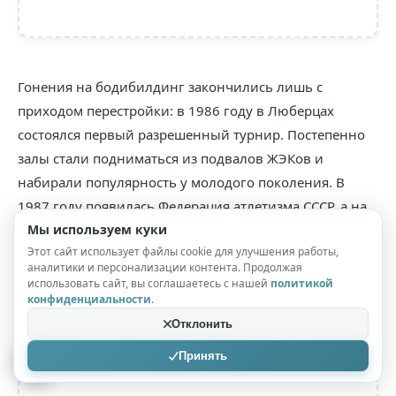
Гонения на бодибилдинг закончились лишь с
приходом перестройки: в 1986 году в Люберцах
состоялся первый разрешенный турнир. Постепенно
залы стали подниматься из подвалов ЖЭКов и
набирали популярность у молодого поколения. В
1987 году появилась Федерация атлетизма СССР, а на
следующий год в Ленинграде провели первый
Мы используем куки
Этот сайт использует файлы cookie для улучшения работы,
официальный чемпионат СССР по атлетизму. В этот же
аналитики и персонализации контента. Продолжая
год отечественные бодибилдеры выступили на
использовать сайт, вы соглашаетесь с нашей
политикой
конфиденциальности
.
чемпионате мира в Австралии, где заняли очень
достойное четвертое место в командном зачете.
Отклонить
Принять