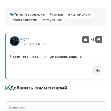
Теги:
#зоопарке
#тигры
#китайском
#растолстели
#амурские
OlgaZ
+2
26.03.2017 в 18:32
Значит есть зоопарки где хорошо кормят.
Добавить комментарий