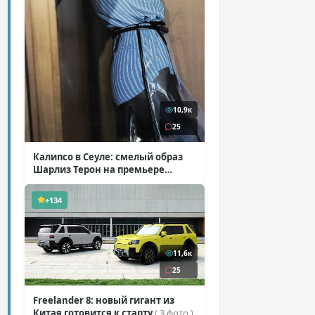
10,9к
25
Калипсо в Сеуле: смелый образ
Шарлиз Терон на премьере
«Одиссеи»
( 6 фото )
+134
11,6к
25
Freelander 8: новый гигант из
Китая готовится к старту
( 3 фото )