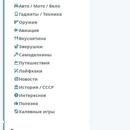
Авто / Мото / Вело
Гаджеты / Техника
Оружие
Авиация
Вкуснятина
Зверушки
Самоделкины
Путешествия
Лайфхаки
Новости
История / СССР
Интересное
Полезно
Халявные игры