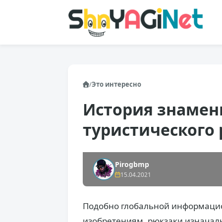
/
Это интересно
История знамени
туристического
Pirogbmp
15.04.2021
Подобно глобальной информаци
изобретениям, рюкзаки изначаль