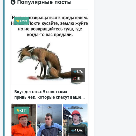
Популярные посты
+219
8,7к
15
Вкус детства: 5 советских
привычек, которые спасут ваше
здоровье
( 2 фото )
+211
11,6к