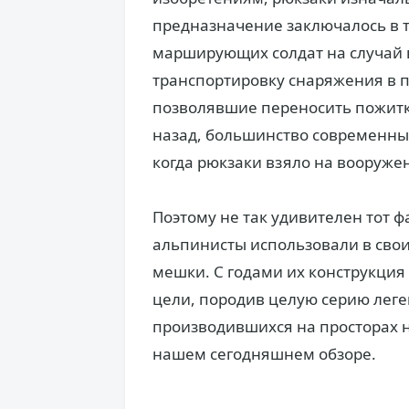
предназначение заключалось в т
марширующих солдат на случай 
транспортировку снаряжения в п
позволявшие переносить пожитк
назад, большинство современных
когда рюкзаки взяло на вооруж
Поэтому не так удивителен тот ф
альпинисты использовали в сво
мешки. С годами их конструкци
цели, породив целую серию леге
производившихся на просторах 
нашем сегодняшнем обзоре.