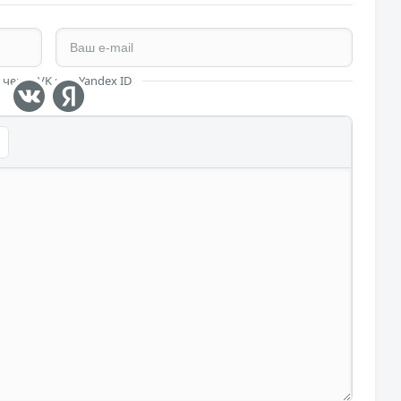
 через VK или Yandex ID