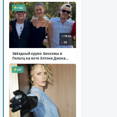
+162
10,5к
25
Звёздный круиз: Бекхэмы и
Пельтц на яхте Элтона Джона
( 12 фото )
+97