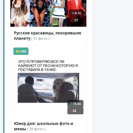
4,1к
27
Русские красавицы, покорившие
планету
( 51 фото )
+145
10,6к
26
Юмор дня: школьные фото и
мемы
( 29 фото )