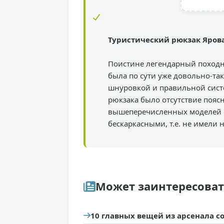
Туристический рюкзак Яров
Поистине легендарный походны
была по сути уже довольно-та
шнуровкой и правильной сист
рюкзака было отсутствие пояс
вышеперечисленных моделей н
бескаркасными, т.е. не имели 
Может заинтересова
10 главных вещей из арсенала со