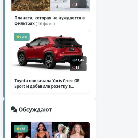
8
Планета, которая не нуждается в
фильтрах
( 16 фото )
+200
11,4к
18
Toyota прокачала Yaris Cross GR
Sport и добавила розетку в
Harrier
( 5 фото )
Обсуждают
+85