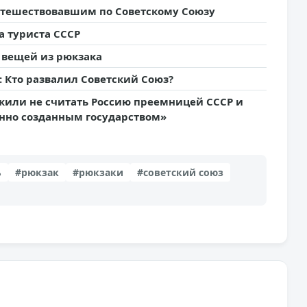
утешествовавшим по Советскому Союзу
а туриста СССР
х вещей из рюкзака
: Кто развалил Советский Союз?
жили не считать Россию преемницей СССР и
онно созданным государством»
ь
#рюкзак
#рюкзаки
#советский союз