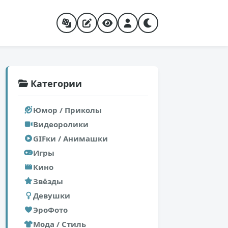
Категории
Юмор / Приколы
Видеоролики
GIFки / Анимашки
Игры
Кино
Звёзды
Девушки
ЭроФото
Мода / Стиль