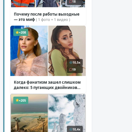
18
Почему после работы выходные
— это миф
( 1 фото + 1 видео )
+208
10,5к
19
Когда фанатизм зашел слишком
далеко: 5 пугающих двойников
звезд
( 10 фото )
+205
10,4к