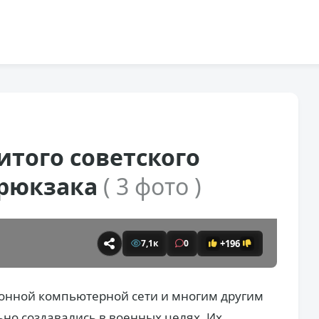
того советского
 рюкзака
( 3 фото )
+196
7,1к
0
онной компьютерной сети и многим другим
но создавались в военных целях. Их