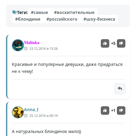
Теги:
#самые
#восхитительные
#блондини
#российского
#шоу-бизнеса
Malinka
+5
23.12.2016 в 15:26
Красивые и популярные девушки, даже придраться
не к чему!
Anna_I
+1
25.12.2016 в 00:19
А натуральных блондинок мало))