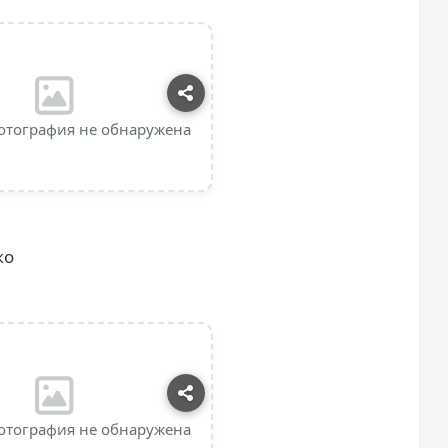
отография не обнаружена
ко
отография не обнаружена