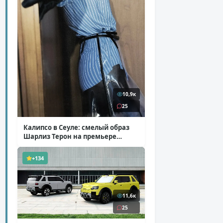
10,9к
25
Калипсо в Сеуле: смелый образ
Шарлиз Терон на премьере
«Одиссеи»
( 6 фото )
+134
11,6к
25