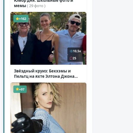
Юмор дня: школьные фото и
мемы
( 29 фото )
+162
10,5к
25
Звёздный круиз: Бекхэмы и
Пельтц на яхте Элтона Джона
( 12 фото )
+97