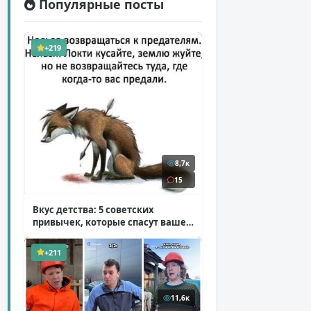
Популярные посты
+219
8,7к
15
Вкус детства: 5 советских
привычек, которые спасут ваше
здоровье
( 2 фото )
+211
11,6к