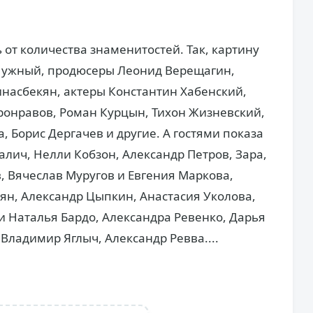
ь от количества знаменитостей. Так, картину
Нужный, продюсеры Леонид Верещагин,
насбекян, актеры Константин Хабенский,
ронравов, Роман Курцын, Тихон Жизневский,
, Борис Дергачев и другие. А гостями показа
алич, Нелли Кобзон, Александр Петров, Зара,
, Вячеслав Муругов и Евгения Маркова,
ян, Александр Цыпкин, Анастасия Уколова,
и Наталья Бардо, Александра Ревенко, Дарья
ладимир Яглыч, Александр Ревва....