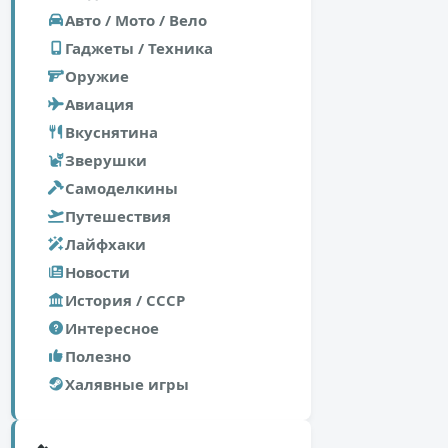
Авто / Мото / Вело
Гаджеты / Техника
Оружие
Авиация
Вкуснятина
Зверушки
Самоделкины
Путешествия
Лайфхаки
Новости
История / СССР
Интересное
Полезно
Халявные игры