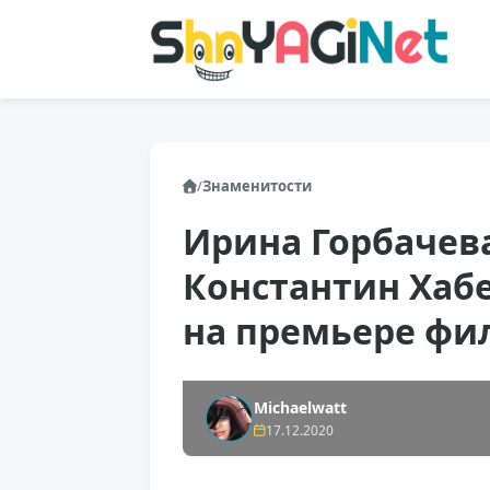
/
Знаменитости
Ирина Горбачева
Константин Хабе
на премьере фи
Michaelwatt
17.12.2020