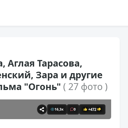
, Аглая Тарасова,
нский, Зара и другие
льма "Огонь"
( 27 фото )
+472
16,3к
0