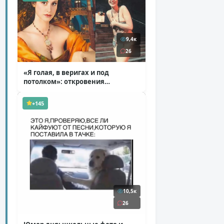
9,4к
26
«Я голая, в веригах и под
потолком»: откровения
Ковальчук о роли Маргариты
( 11 фото )
+145
10,5к
26