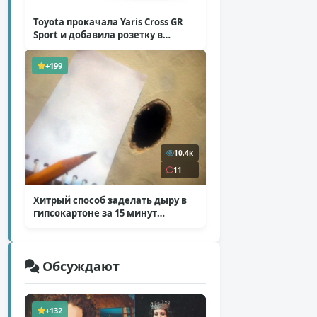
Toyota прокачала Yaris Cross GR
Sport и добавила розетку в
Harrier
( 5 фото )
+199
10,4к
11
Хитрый способ заделать дыру в
гипсокартоне за 15 минут
( 12 фото )
Обсуждают
+132