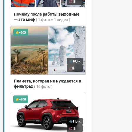
18
Почему после работы выходные
— это миф
( 1 фото + 1 видео )
+205
10,4к
8
Планета, которая не нуждается в
фильтрах
( 16 фото )
+200
11,4к
18