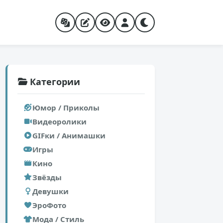
Категории
Юмор / Приколы
Видеоролики
GIFки / Анимашки
Игры
Кино
Звёзды
Девушки
ЭроФото
Мода / Стиль