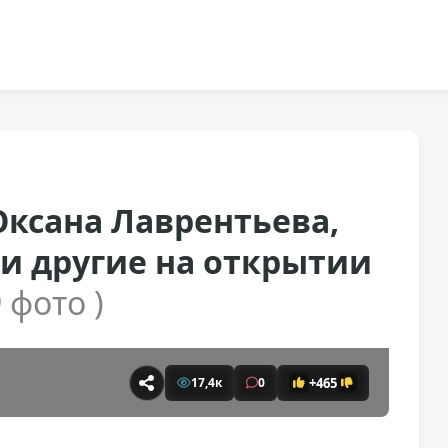
Оксана Лаврентьева,
и другие на открытии
9 фото )
+465
17,4к
0