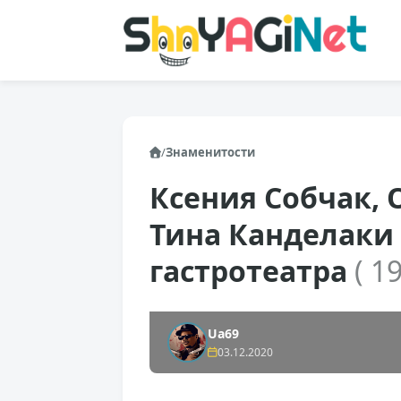
/
Знаменитости
Ксения Собчак, 
Тина Канделаки 
гастротеатра
( 1
Ua69
03.12.2020