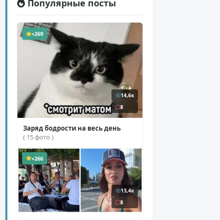
Популярные посты
+269
14,6к
8
Заряд бодрости на весь день
( 15 фото )
+266
13,4к
8