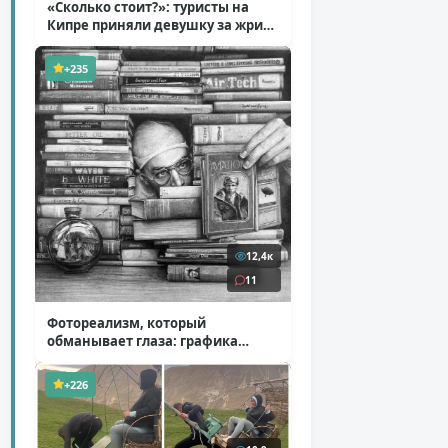
«Сколько стоит?»: туристы на
Кипре приняли девушку за жрицу
любви
( 1 фото + 1 видео )
+235
12,4к
11
Фотореализм, который
обманывает глаза: графика
Итана Мурроу
( 28 фото )
+226