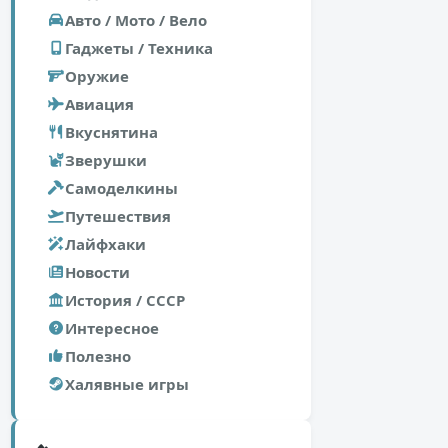
Авто / Мото / Вело
Гаджеты / Техника
Оружие
Авиация
Вкуснятина
Зверушки
Самоделкины
Путешествия
Лайфхаки
Новости
История / СССР
Интересное
Полезно
Халявные игры