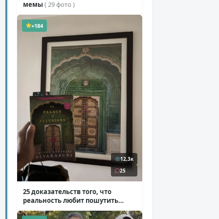
мемы
( 29 фото )
+184
12,3к
25
25 доказательств того, что
реальность любит пошутить
( 25 фото )