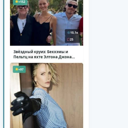
+152
10,1к
25
Звёздный круиз: Бекхэмы и
Пельтц на яхте Элтона Джона
( 12 фото )
+97