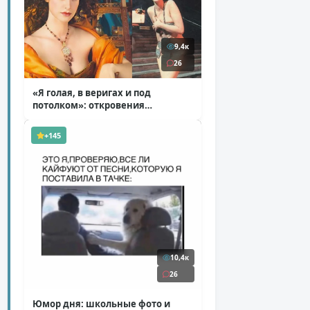
9,4к
26
«Я голая, в веригах и под
потолком»: откровения
Ковальчук о роли Маргариты
( 11 фото )
+145
10,4к
26
Юмор дня: школьные фото и