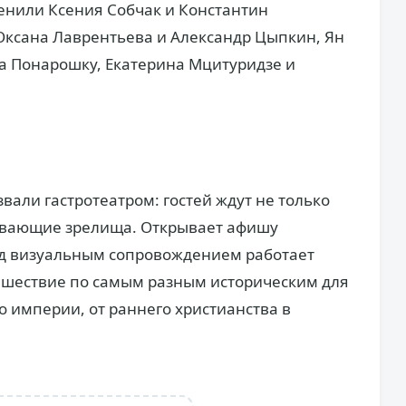
енили Ксения Собчак и Константин
Оксана Лаврентьева и Александр Цыпкин, Ян
а Понарошку, Екатерина Мцитуридзе и
вали гастротеатром: гостей ждут не только
ывающие зрелища. Открывает афишу
над визуальным сопровождением работает
ешествие по самым разным историческим для
о империи, от раннего христианства в