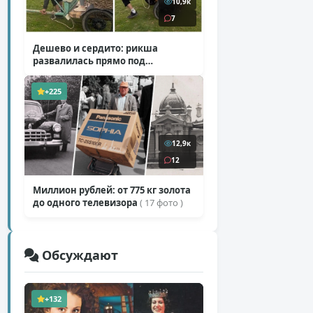
10,9к
7
Дешево и сердито: рикша
развалилась прямо под
туристкой
( 1 фото + 1 видео )
+225
12,9к
12
Миллион рублей: от 775 кг золота
до одного телевизора
( 17 фото )
Обсуждают
+132