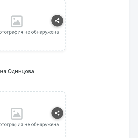
отография не обнаружена
ина Одинцова
отография не обнаружена