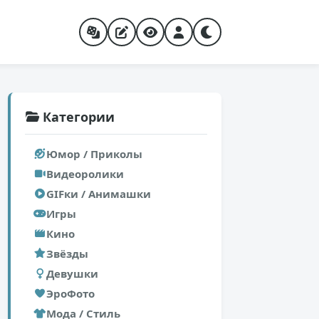
Категории
Юмор / Приколы
Видеоролики
GIFки / Анимашки
Игры
Кино
Звёзды
Девушки
ЭроФото
Мода / Стиль