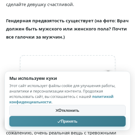
сделайте девушку счастливой.
Гендерная предвзятость существует (на фото: Врач
должен быть мужского или женского пола? Почти
все галочки за мужчин.)
Мы используем куки
Этот сайт использует файлы cookie для улучшения работы,
Ошибка, фотография не обнаружена
аналитики и персонализации контента. Продолжая
использовать сайт, вы соглашаетесь с нашей
политикой
конфиденциальности
.
Отклонить
Принять
Если говорить серьезно, гендерная предвзятость, к
сожалению, очень реальная вещь с тревожными