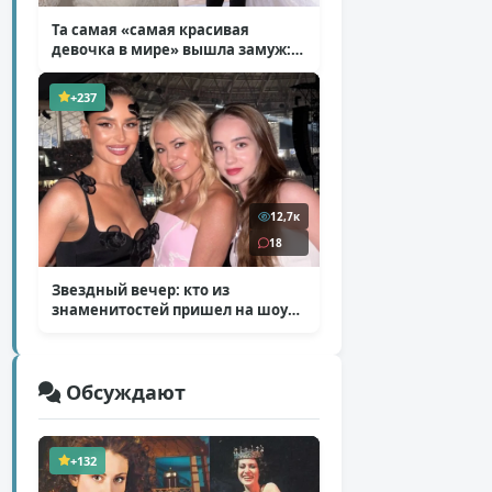
Та самая «самая красивая
девочка в мире» вышла замуж:
фото со свадьбы Тилан Блондо
( 13 фото )
+237
12,7к
18
Звездный вечер: кто из
знаменитостей пришел на шоу
Билана
( 6 фото )
Обсуждают
+132