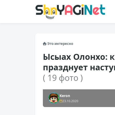
/
Это интересно
Ысыах Олонхо: к
празднует насту
( 19 фото )
Keron
23.10.2020