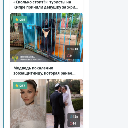
«Сколько стоит?»: туристы на
Кипре приняли девушку за жрицу
любви
( 1 фото + 1 видео )
+266
13,1к
9
Медведь покалечил
зоозащитницу, которая ранее
уже потеряла ногу
( 4 фото )
+237
12к
14