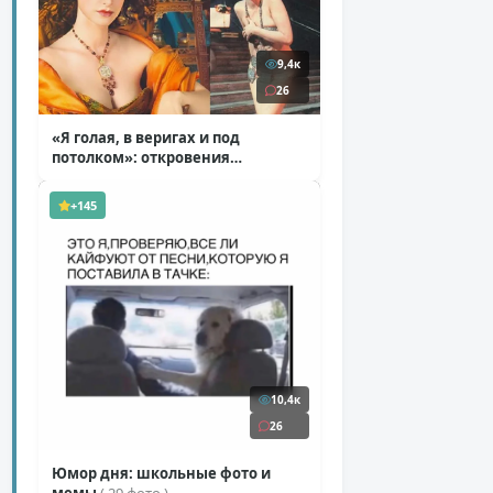
9,4к
26
«Я голая, в веригах и под
потолком»: откровения
Ковальчук о роли Маргариты
( 11 фото )
+145
10,4к
26
Юмор дня: школьные фото и
мемы
( 29 фото )