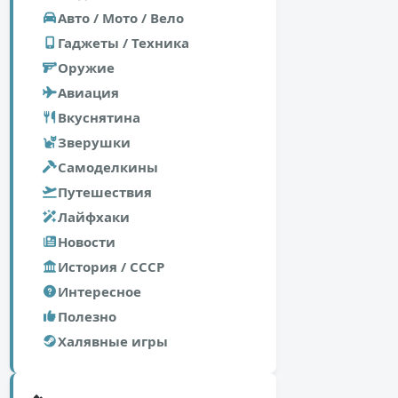
Авто / Мото / Вело
Гаджеты / Техника
Оружие
Авиация
Вкуснятина
Зверушки
Самоделкины
Путешествия
Лайфхаки
Новости
История / СССР
Интересное
Полезно
Халявные игры