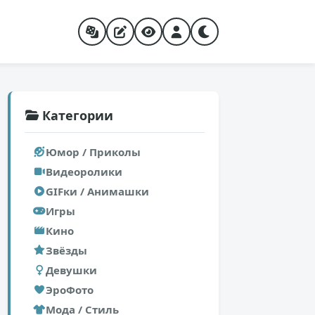
Категории
Юмор / Приколы
Видеоролики
GIFки / Анимашки
Игры
Кино
Звёзды
Девушки
ЭроФото
Мода / Стиль