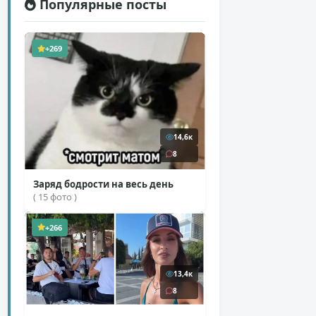
Популярные посты
+269
14,6к
8
Заряд бодрости на весь день
( 15 фото )
+266
13,4к
8