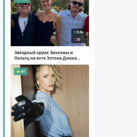
9,9к
25
Звёздный круиз: Бекхэмы и
Пельтц на яхте Элтона Джона
( 12 фото )
+97