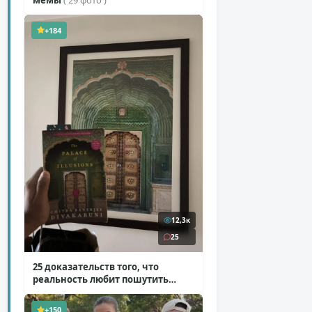
+184
12,3к
25
25 доказательств того, что
реальность любит пошутить
( 25 фото )
+150