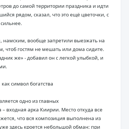
етров до самой территории праздника и идти
йся рядом, сказал, что это ещё цветочки, с
 сильнее.
, намским, вообще запретили выезжать на
, чтоб гостям не мешать или дома сидите.
ник же» - добавил он с легкой улыбкой, и
ьми.
 как символ богатства
вляется одно из главных
– входная арка Киирии. Место откуда все
ажется, что вся композиция выполнена из
 уже здесь кроется небольшой обман: при