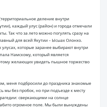
(территориальное деление внутри
ии), каждый улус (район) и города отмечали
ты. Так что за лето можно погулять сразу на
лавный для всей Якутии – Ысыах Олонхо.
х улусах, которые заранее выбирают внутри
выпала Намскому, который является
этому желающих увидеть пышное торжество
сом, меня подбросили до праздника знакомые
ь мы без пробок, но при подъезде к месту
трагедии: сверкающими на солнце
абито огромное поле. Мы были вынуждены