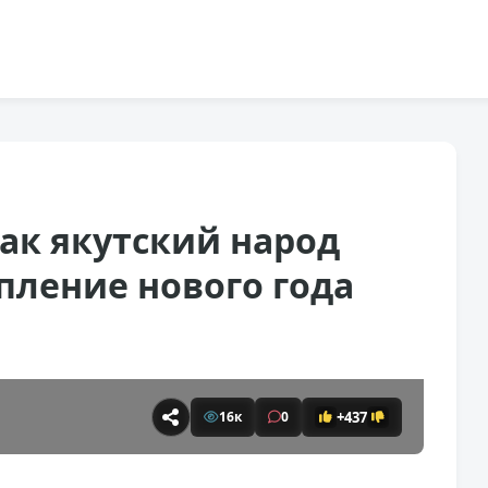
ак якутский народ
пление нового года
+437
16к
0