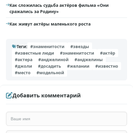
Как сложилась судьба актёров фильма «Они
сражались за Родину»
Как живут актёры маленького роста
Теги:
#знаменитости
#звезды
#известные люди
#знаменитости
#актёр
#актера
#анджелиной
#анджелины
#джоли
#досадить
#желании
#известно
#место
#модельной
Добавить комментарий