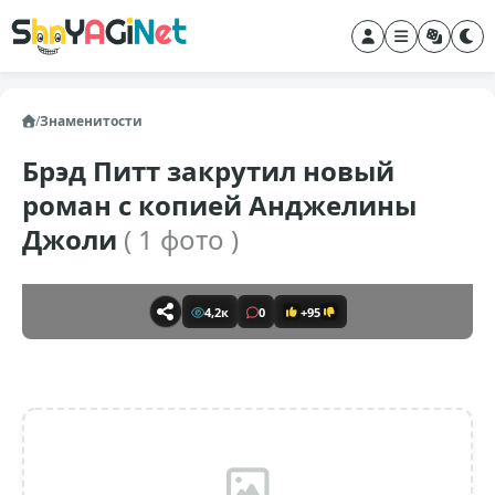
/
Знаменитости
Брэд Питт закрутил новый
роман с копией Анджелины
Джоли
( 1 фото )
4,2к
0
+95