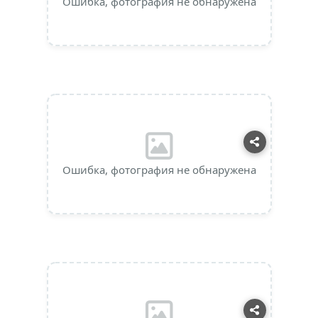
Ошибка, фотография не обнаружена
Ошибка, фотография не обнаружена