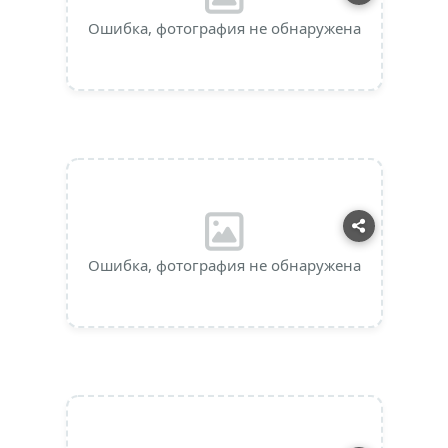
Ошибка, фотография не обнаружена
Ошибка, фотография не обнаружена