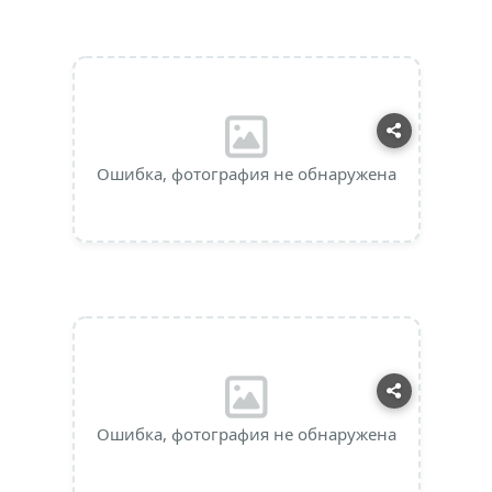
Ошибка, фотография не обнаружена
Ошибка, фотография не обнаружена