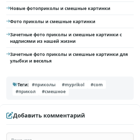
Новые фотоприколы и смешные картинки
Фото приколы и смешные картинки
Зачетные фото приколы и смешные картинки с
надписями из нашей жизни
Зачетные фото приколы и смешные картинки для
улыбки и веселья
Теги:
#приколы
#myprikol
#com
#прикол
#смешное
Добавить комментарий