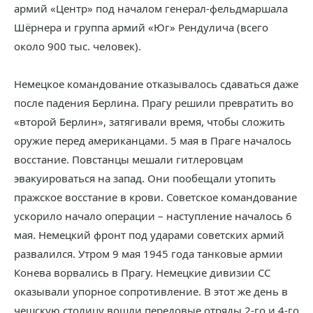
армий «Центр» под началом генерал-фельдмаршала
Шёрнера и группа армий «Юг» Рендулича (всего
около 900 тыс. человек).
Немецкое командование отказывалось сдаваться даже
после падения Берлина. Прагу решили превратить во
«второй Берлин», затягивали время, чтобы сложить
оружие перед американцами. 5 мая в Праге началось
восстание. Повстанцы мешали гитлеровцам
эвакуироваться на запад. Они пообещали утопить
пражское восстание в крови. Советское командование
ускорило начало операции – наступление началось 6
мая. Немецкий фронт под ударами советских армий
развалился. Утром 9 мая 1945 года танковые армии
Конева ворвались в Прагу. Немецкие дивизии СС
оказывали упорное сопротивление. В этот же день в
чешскую столицу вошли передовые отряды 2-го и 4-го