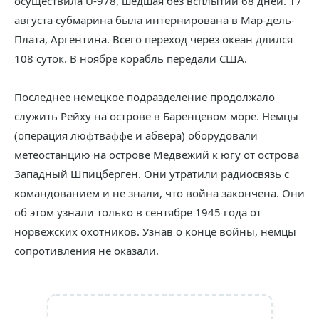
осуществила U-978, шедшая без всплытий 68 дней. 17
августа субмарина была интернирована в Мар-дель-
Плата, Аргентина. Всего переход через океан длился
108 суток. В ноябре корабль передали США.
Последнее немецкое подразделение продолжало
служить Рейху на острове в Баренцевом море. Немцы
(операция люфтваффе и абвера) оборудовали
метеостанцию на острове Медвежий к югу от острова
Западный Шпицберген. Они утратили радиосвязь с
командованием и не знали, что война закончена. Они
об этом узнали только в сентябре 1945 года от
норвежских охотников. Узнав о конце войны, немцы
сопротивления не оказали.