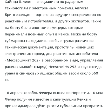
Хайнца Шлике — специалиста по радарным
технологиям и электронным помехам, Августа
Брингевальде — одного из ведущих специалистов по
реактивным истребителям, и других экспертов. Также
на борту были японские офицеры, которые
перенимали военный опыт в Рейхе. Также на борту
субмарины находились особые грузы: различная
техническая документация, прототипы новейших
электрических торпед, два реактивных истребителя
«Meссершмитт 262» в разобранном виде, управляемая
ракета (самолёт-снаряд) Henschel Hs 293 и груз оксида
урана в свинцовых ящиках общим весом около 560
кг.
16 апреля корабль Фелера вышел из Норвегии. 10 мая
Фелер получил известие о капитуляции Рейха и
приказ адмирала Дёница всем субмаринам прекратить