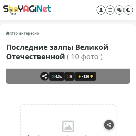
/
Это интересно
Последние залпы Великой
Отечественной
( 10 фото )
4,3к
0
+130