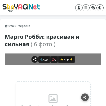
/
Это интересно
Марго Робби: красивая и
сильная
( 6 фото )
4,2к
0
+144