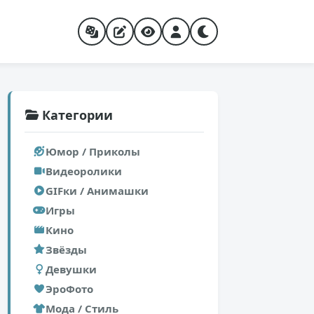
Категории
Юмор / Приколы
Видеоролики
GIFки / Анимашки
Игры
Кино
Звёзды
Девушки
ЭроФото
Мода / Стиль