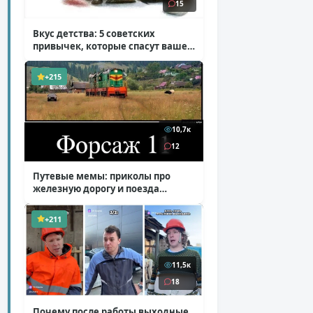
15
Вкус детства: 5 советских
привычек, которые спасут ваше
здоровье
( 2 фото )
+215
10,7к
12
Путевые мемы: приколы про
железную дорогу и поезда
( 25 фото )
+211
11,5к
18
Почему после работы выходные