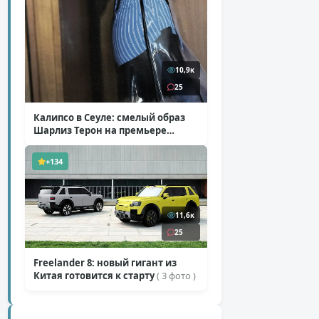
10,9к
25
Калипсо в Сеуле: смелый образ
Шарлиз Терон на премьере
«Одиссеи»
( 6 фото )
+134
11,6к
25
Freelander 8: новый гигант из
Китая готовится к старту
( 3 фото )