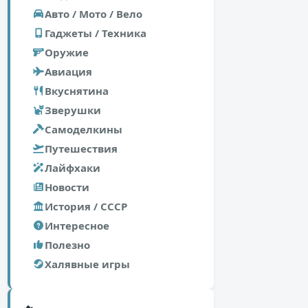
Авто / Мото / Вело
Гаджеты / Техника
Оружие
Авиация
Вкуснятина
Зверушки
Самоделкины
Путешествия
Лайфхаки
Новости
История / СССР
Интересное
Полезно
Халявные игры