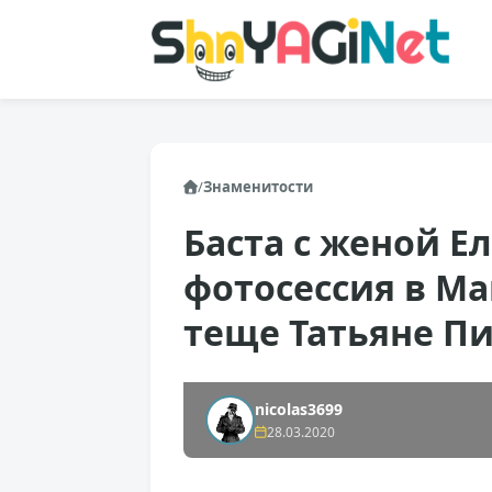
/
Знаменитости
Баста с женой Е
фотосессия в М
теще Татьяне П
nicolas3699
28.03.2020