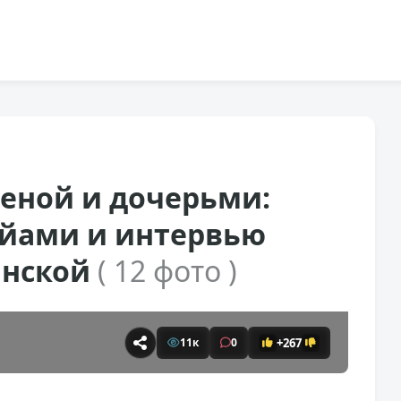
леной и дочерьми:
айами и интервью
инской
( 12 фото )
+267
11к
0