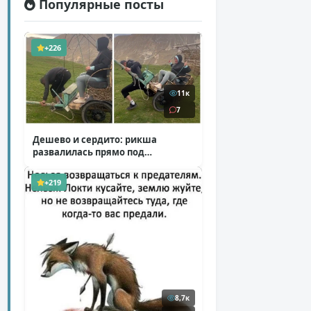
Популярные посты
+226
11к
7
Дешево и сердито: рикша
развалилась прямо под
туристкой
( 1 фото + 1 видео )
+219
8,7к