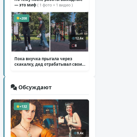
— это миф
( 1 фото + 1 видео )
+208
12,6к
8
Пока внучка прыгала через
скакалку, дед отрабатывал свои
секретные приемы
( 1 фото + 1 видео )
Обсуждают
+132
9,4к