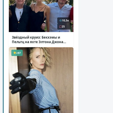
10,5к
25
Звёздный круиз: Бекхэмы и
Пельтц на яхте Элтона Джона
( 12 фото )
+97