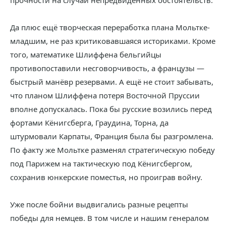
прочности на случай непредвиденных обстоятельств.
Да плюс ещё творческая переработка плана Мольтке-
младшим, не раз критиковавшаяся историками. Кроме
того, математике Шлиффена бельгийцы
противопоставили несговорчивость, а французы —
быстрый манёвр резервами. А ещё не стоит забывать,
что планом Шлиффена потеря Восточной Пруссии
вполне допускалась. Пока бы русские возились перед
фортами Кёнигсберга, Граудина, Торна, да
штурмовали Карпаты, Франция была бы разгромлена.
По факту же Мольтке разменял стратегическую победу
под Парижем на тактическую под Кёнигсбергом,
сохранив юнкерские поместья, но проиграв войну.
Уже после бойни выдвигались разные рецепты
победы для немцев. В том числе и нашим генералом