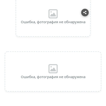
Ошибка, фотография не обнаружена
Ошибка, фотография не обнаружена