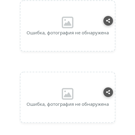
Ошибка, фотография не обнаружена
Ошибка, фотография не обнаружена