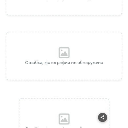
Ошибка, фотография не обнаружена