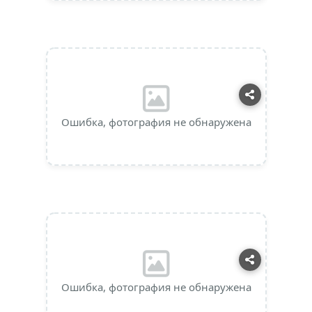
Ошибка, фотография не обнаружена
Ошибка, фотография не обнаружена