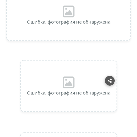
Ошибка, фотография не обнаружена
Ошибка, фотография не обнаружена