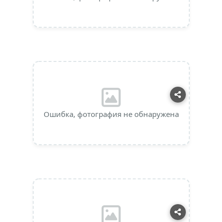
Ошибка, фотография не обнаружена