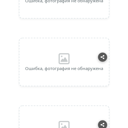
Ошибка, фотография не обнаружена
Ошибка, фотография не обнаружена