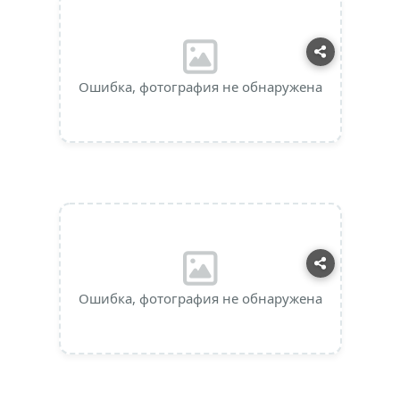
Ошибка, фотография не обнаружена
Ошибка, фотография не обнаружена