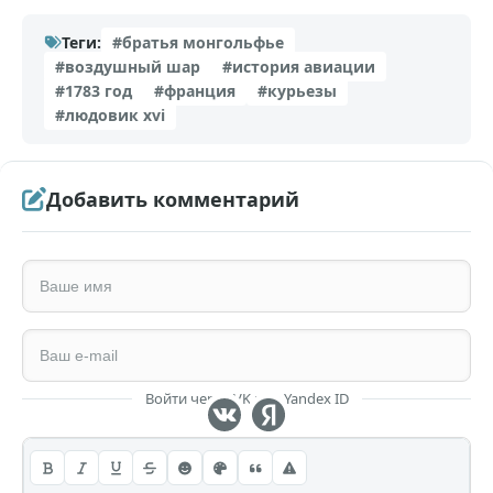
Теги:
#братья монгольфье
#воздушный шар
#история авиации
#1783 год
#франция
#курьезы
#людовик xvi
Добавить комментарий
Войти через VK или Yandex ID