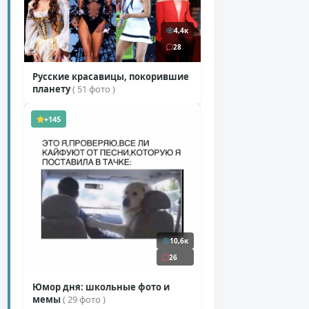
4,4к
28
Русские красавицы, покорившие
планету
( 51 фото )
+145
10,6к
26
Юмор дня: школьные фото и
мемы
( 29 фото )