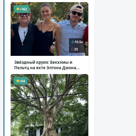
+162
10,5к
25
Звёздный круиз: Бекхэмы и
Пельтц на яхте Элтона Джона
( 12 фото )
+54