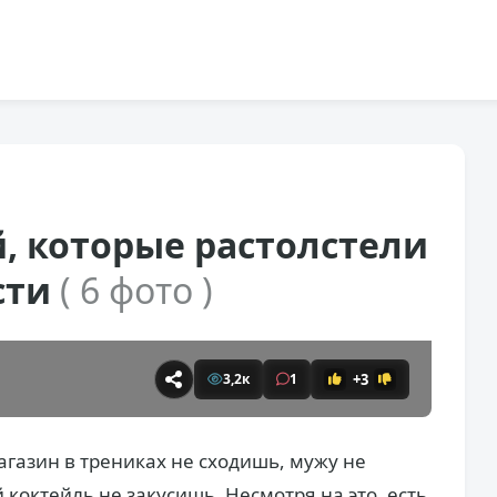
, которые растолстели
сти
( 6 фото )
+3
3,2к
1
агазин в трениках не сходишь, мужу не
октейль не закусишь. Несмотря на это, есть