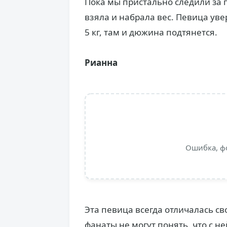
Пока мы пристально следили за 
взяла и набрала вес. Певица увер
5 кг, там и дюжина подтянется.
Рианна
Ошибка, ф
Эта певица всегда отличалась с
фанаты не могут понять, что с не