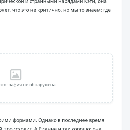
прической и странными нарядами Кэти, она
яет, что это не критично, но мы то знаем: где
отография не обнаружена
воими формами. Однако в последнее время
й происходит. А Рианне и так хорошо: она