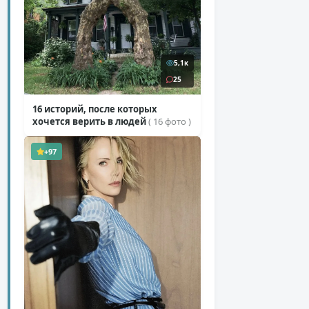
5,1к
25
16 историй, после которых
хочется верить в людей
( 16 фото )
+97