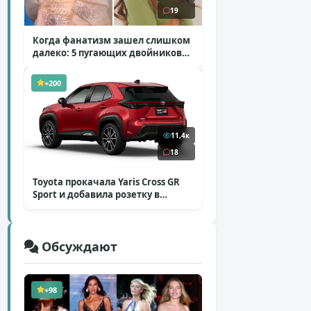
19
Когда фанатизм зашел слишком
далеко: 5 пугающих двойников
звезд
( 10 фото )
+200
11,4к
18
Toyota прокачала Yaris Cross GR
Sport и добавила розетку в
Harrier
( 5 фото )
Обсуждают
+98