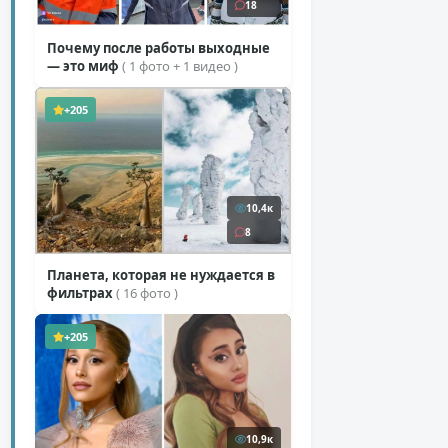
18
Почему после работы выходные
— это миф
( 1 фото + 1 видео )
+205
10,4к
8
Планета, которая не нуждается в
фильтрах
( 16 фото )
+205
10,9к