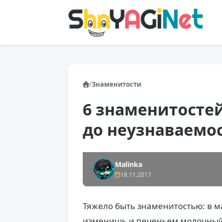
/
Знаменитости
6 знаменитостей
до неузнаваемо
Malinka
18.11.2017
Тяжело быть знаменитостью: в м
изменишь и печеньем молочный к