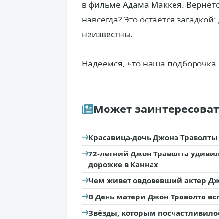
в фильме Адама Маккея. Вернётся
навсегда? Это остаётся загадкой
неизвестны.
Надеемся, что наша подборочка 
Может заинтересова
Красавица-дочь Джона Траволты
72-летний Джон Траволта удиви
дорожке в Каннах
Чем живет овдовевший актер Дж
В День матери Джон Траволта вс
Звёзды, которым посчастливило