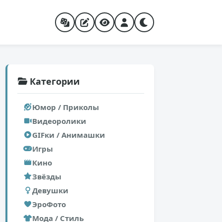
Категории
Юмор / Приколы
Видеоролики
GIFки / Анимашки
Игры
Кино
Звёзды
Девушки
ЭроФото
Мода / Стиль