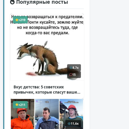
Популярные посты
+219
8,7к
15
Вкус детства: 5 советских
привычек, которые спасут ваше
здоровье
( 2 фото )
+211
11,6к