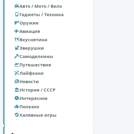
Авто / Мото / Вело
Гаджеты / Техника
Оружие
Авиация
Вкуснятина
Зверушки
Самоделкины
Путешествия
Лайфхаки
Новости
История / СССР
Интересное
Полезно
Халявные игры