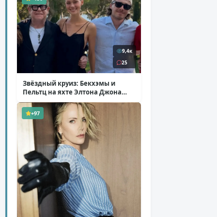
9,4к
25
Звёздный круиз: Бекхэмы и
Пельтц на яхте Элтона Джона
( 12 фото )
+97