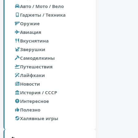
Авто / Мото / Вело
Гаджеты / Техника
Оружие
Авиация
Вкуснятина
Зверушки
Самоделкины
Путешествия
Лайфхаки
Новости
История / СССР
Интересное
Полезно
Халявные игры