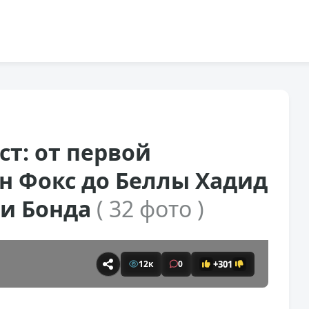
т: от первой
н Фокс до Беллы Хадид
ки Бонда
( 32 фото )
+301
12к
0