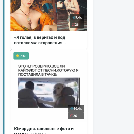
9,4к
26
«Я голая, в веригах и под
потолком»: откровения
Ковальчук о роли Маргариты
( 11 фото )
+146
10,4к
26
Юмор дня: школьные фото и
мемы
( 29 фото )