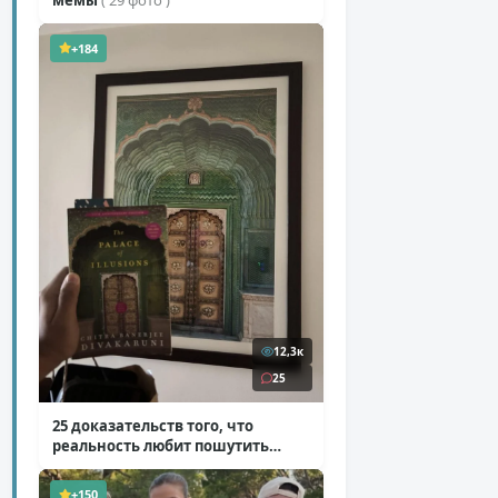
+184
12,3к
25
25 доказательств того, что
реальность любит пошутить
( 25 фото )
+150