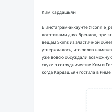
Ким Кардашьян
В инстаграм-аккаунте @connie_p
логотипами двух брендов, при э
вещам Skims из эластичной обле
утверждалось, что релиз намечен
уже вовсю обсуждали возможную
слухи о сотрудничестве Ким и Fe
когда Кардашьян гостила в Риме 