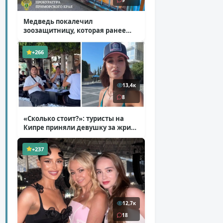
9
Медведь покалечил
зоозащитницу, которая ранее
уже потеряла ногу
( 4 фото )
+266
13,4к
8
«Сколько стоит?»: туристы на
Кипре приняли девушку за жрицу
любви
( 1 фото + 1 видео )
+237
12,7к
18