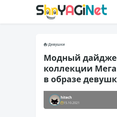
/
Девушки
Модный дайджес
коллекции Мега
в образе девуш
hitech
15.10.2021