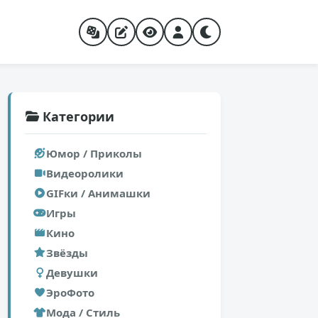
Категории
Юмор / Приколы
Видеоролики
GIFки / Анимашки
Игры
Кино
Звёзды
Девушки
ЭроФото
Мода / Стиль