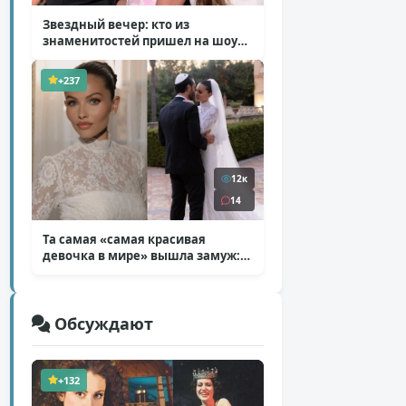
Звездный вечер: кто из
знаменитостей пришел на шоу
Билана
( 6 фото )
+237
12к
14
Та самая «самая красивая
девочка в мире» вышла замуж:
фото со свадьбы Тилан Блондо
( 13 фото )
Обсуждают
+132