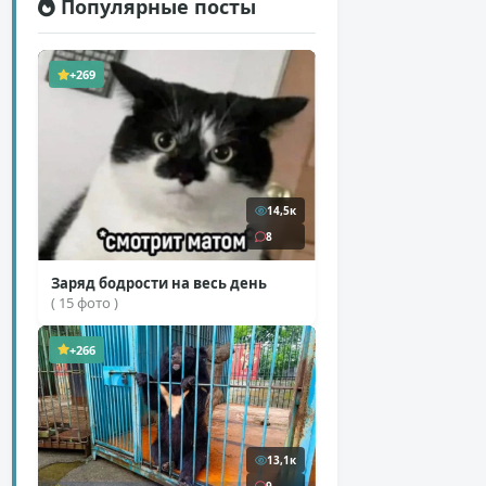
Популярные посты
+269
14,5к
8
Заряд бодрости на весь день
( 15 фото )
+266
13,1к