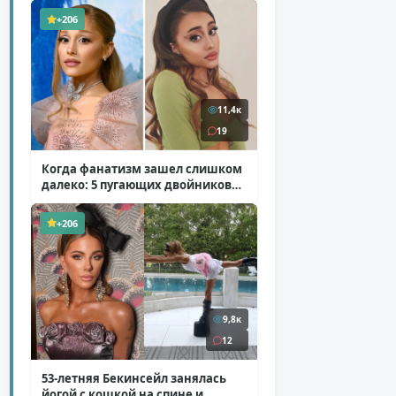
+206
11,4к
19
Когда фанатизм зашел слишком
далеко: 5 пугающих двойников
звезд
( 10 фото )
+206
9,8к
12
53-летняя Бекинсейл занялась
йогой с кошкой на спине и