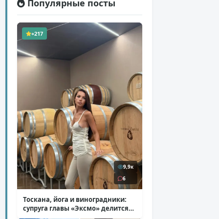
Популярные посты
+217
9,9к
6
Тоскана, йога и виноградники:
супруга главы «Эксмо» делится
кадрами из Италии
( 14 фото )