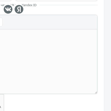
 через VK или Yandex ID