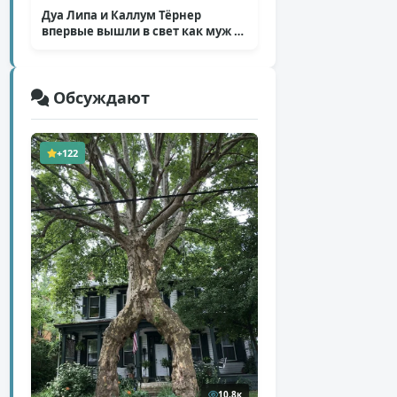
Дуа Липа и Каллум Тёрнер
впервые вышли в свет как муж и
жена
( 5 фото )
Обсуждают
+122
10,8к