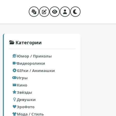
Категории
Юмор / Приколы
Видеоролики
GIFки / Анимашки
Игры
Кино
Звёзды
Девушки
ЭроФото
Мода / Стиль