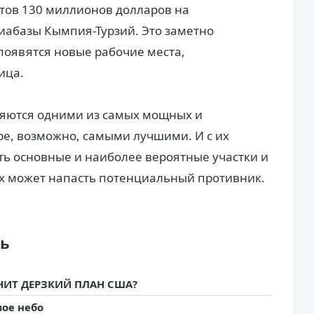
тов 130 миллионов долларов на
абазы Кымпия-Турзий. Это заметно
 появятся новые рабочие места,
ица.
ляются одними из самых мощных и
е, возможно, самыми лучшими. И с их
ь основные и наиболее вероятные участки и
ых может напасть потенциальный противник.
ть
НИТ ДЕРЗКИЙ ПЛАН США?
вое небо