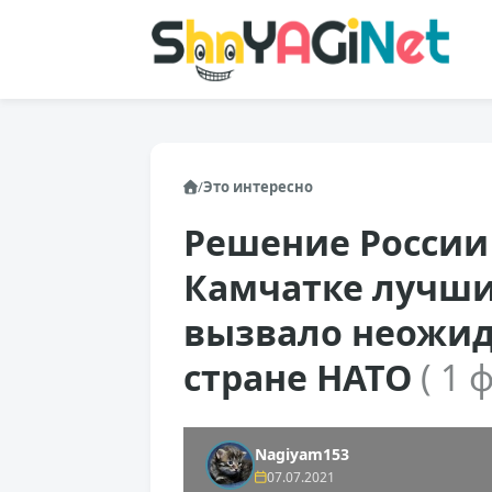
/
Это интересно
Решение России
Камчатке лучши
вызвало неожид
стране НАТО
( 1 
Nagiyam153
07.07.2021