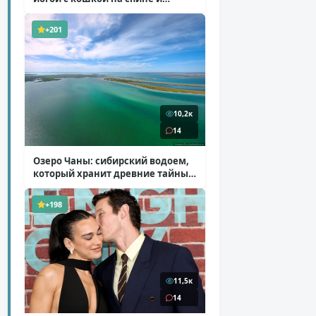
ботинках на платформе
( 7 фото )
+201
10,2к
14
Озеро Чаны: сибирский водоем,
который хранит древние тайны
( 12 фото )
+198
11,5к
14