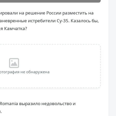
ировали на решение России разместить на
невренные истребители Су-35. Казалось бы,
ая Камчатка?
отография не обнаружена
 Romania выразило недовольство и
.