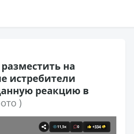
 разместить на
е истребители
анную реакцию в
фото )
+334
11,5к
0