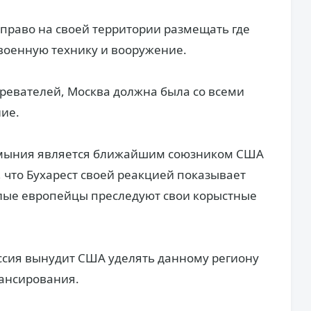
 право на своей территории размещать где
т военную технику и вооружение.
ревателей, Москва должна была со всеми
ние.
 Румыния является ближайшим союзником США
, что Бухарест своей реакцией показывает
лые европейцы преследуют свои корыстные
оссия вынудит США уделять данному региону
ансирования.