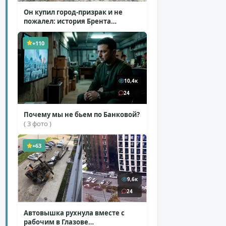
Он купил город-призрак и не
пожалел: история Брента
Андервуда
( 1 фото + 1 видео )
+110
10,4к
24
Почему мы не бьем по Банковой?
( 3 фото )
+63
9,6к
24
Автовышка рухнула вместе с
рабочим в Глазове