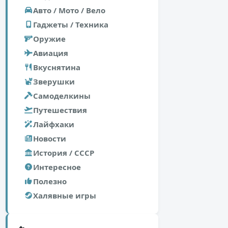
Авто / Мото / Вело
Гаджеты / Техника
Оружие
Авиация
Вкуснятина
Зверушки
Самоделкины
Путешествия
Лайфхаки
Новости
История / СССР
Интересное
Полезно
Халявные игры