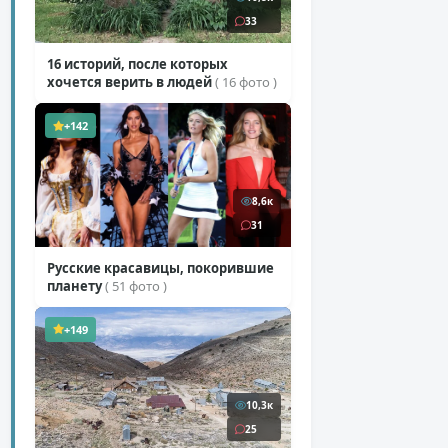
33
16 историй, после которых
хочется верить в людей
( 16 фото )
+142
8,6к
31
Русские красавицы, покорившие
планету
( 51 фото )
+149
10,3к
25