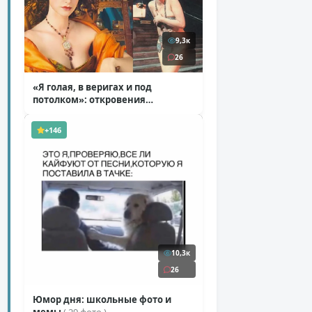
9,3к
26
«Я голая, в веригах и под
потолком»: откровения
Ковальчук о роли Маргариты
( 11 фото )
+146
10,3к
26
Юмор дня: школьные фото и
мемы
( 29 фото )