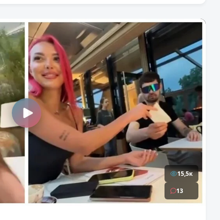
15,5к
13