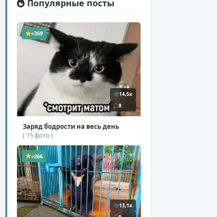
Популярные посты
+269
14,5к
8
Заряд бодрости на весь день
( 15 фото )
+266
13,1к