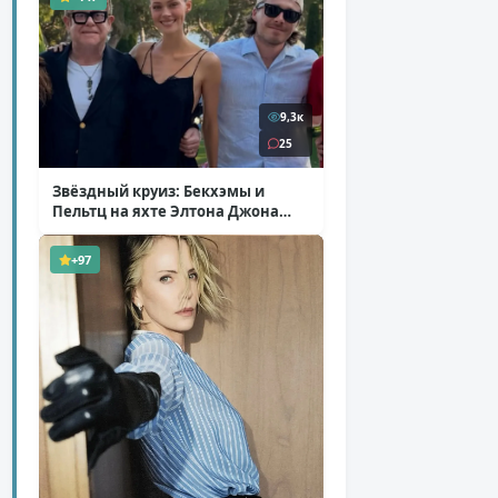
9,3к
25
Звёздный круиз: Бекхэмы и
Пельтц на яхте Элтона Джона
( 12 фото )
+97