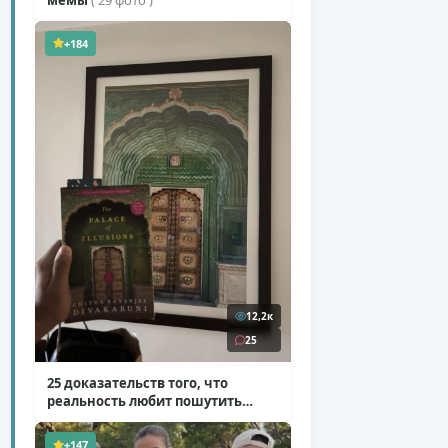
+184
12,2к
25
25 доказательств того, что
реальность любит пошутить
( 25 фото )
+147