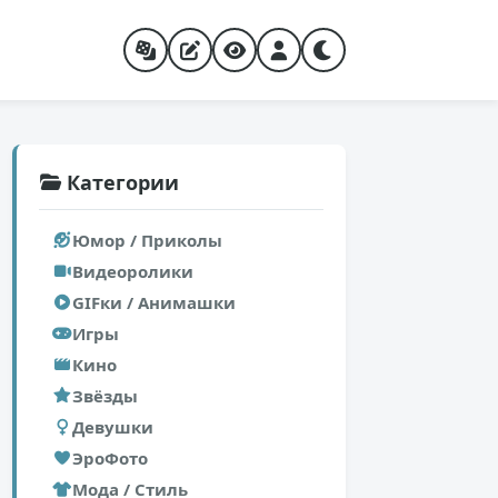
Категории
Юмор / Приколы
Видеоролики
GIFки / Анимашки
Игры
Кино
Звёзды
Девушки
ЭроФото
Мода / Стиль