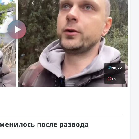
10,2к
18
зменилось после развода