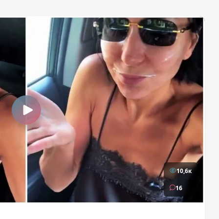
10,6к
16