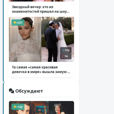
Звездный вечер: кто из
знаменитостей пришел на шоу
Билана
( 6 фото )
+237
12к
14
Та самая «самая красивая
девочка в мире» вышла замуж:
фото со свадьбы Тилан Блондо
( 13 фото )
Обсуждают
+132