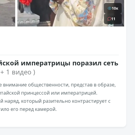
10к
11
йской императрицы поразил сеть
 + 1 видео )
е внимание общественности, представ в образе,
итайской принцессой или императрицей.
 наряд, который разительно контрастирует с
тило его перед камерой.