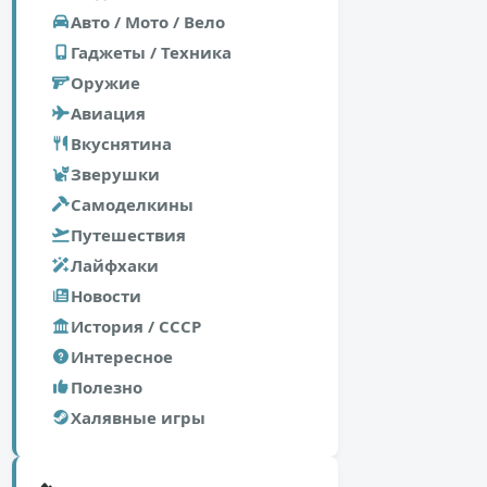
Авто / Мото / Вело
Гаджеты / Техника
Оружие
Авиация
Вкуснятина
Зверушки
Самоделкины
Путешествия
Лайфхаки
Новости
История / СССР
Интересное
Полезно
Халявные игры