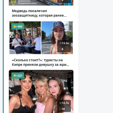
9
Медведь покалечил
зоозащитницу, которая ранее
уже потеряла ногу
( 4 фото )
+266
13,3к
8
«Сколько стоит?»: туристы на
Кипре приняли девушку за жрицу
любви
( 1 фото + 1 видео )
+237
12,7к
18