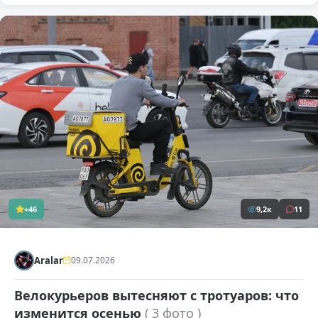
+46
9,2к
11
Aralar
09.07.2026
Велокурьеров вытесняют с тротуаров: что
изменится осенью
( 3 фото )