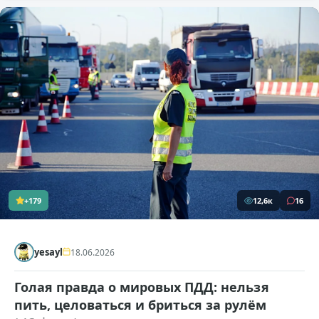
+179
12,6к
16
yesayl
18.06.2026
Голая правда о мировых ПДД: нельзя
пить, целоваться и бриться за рулём