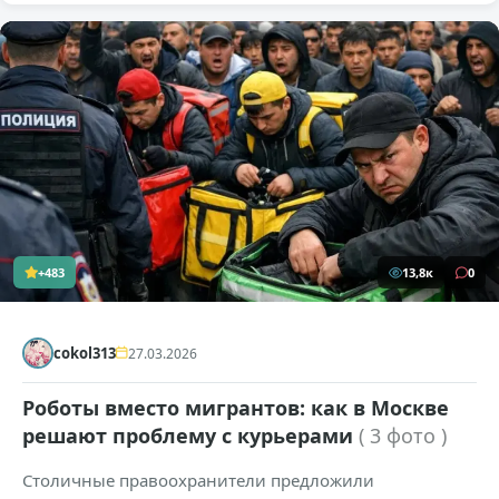
+483
13,8к
0
cokol313
27.03.2026
Роботы вместо мигрантов: как в Москве
решают проблему с курьерами
( 3 фото )
Столичные правоохранители предложили