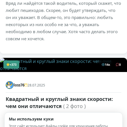
Вряд ли найдётся такой водитель, который скажет, что
любит пешеходов. Скорее, он будет утверждать, что
он их уважает. В общем-то, это правильно: любить
некоторых из них особо не за что, а уважать
необходимо в любом случае. Хотя часто делать этого
совсем не хочется.
+373
14к
0
loss76
28.07.2025
Квадратный и круглый знаки скорости:
чем они отличаются
( 2 фото )
наки, ограничивающие скорость движения, —
Мы используем куки
обычное явление на дорогах любого населенного
Этот сайт использует файлы cookie для улучшения работы,