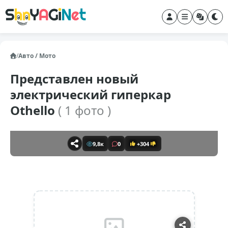
/
Авто / Мото
Представлен новый
электрический гиперкар
Othello
( 1 фото )
9,8к
0
+304