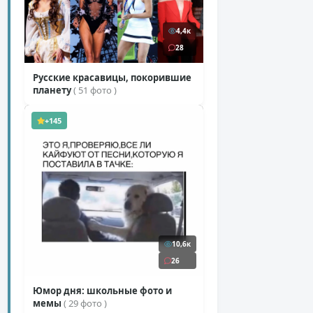
4,4к
28
Русские красавицы, покорившие
планету
( 51 фото )
+145
10,6к
26
Юмор дня: школьные фото и
мемы
( 29 фото )