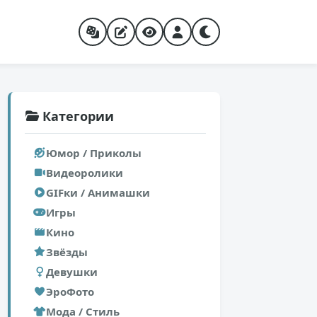
Категории
Юмор / Приколы
Видеоролики
GIFки / Анимашки
Игры
Кино
Звёзды
Девушки
ЭроФото
Мода / Стиль