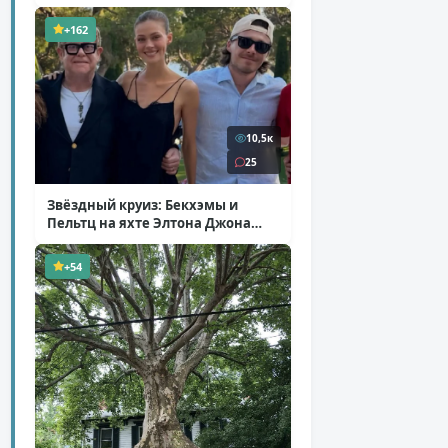
+162
10,5к
25
Звёздный круиз: Бекхэмы и
Пельтц на яхте Элтона Джона
( 12 фото )
+54