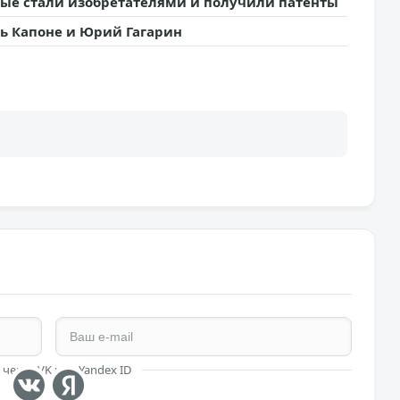
рые стали изобретателями и получили патенты
ь Капоне и Юрий Гагарин
 через VK или Yandex ID