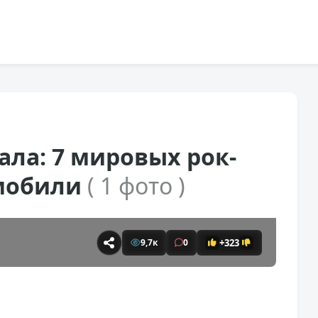
ала: 7 мировых рок-
омобили
( 1 фото )
+323
9,7к
0