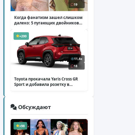
19
Когда фанатизм зашел слишком
далеко: 5 пугающих двойников
звезд
( 10 фото )
+200
11,4к
18
Toyota прокачала Yaris Cross GR
Sport и добавила розетку в
Harrier
( 5 фото )
Обсуждают
+98