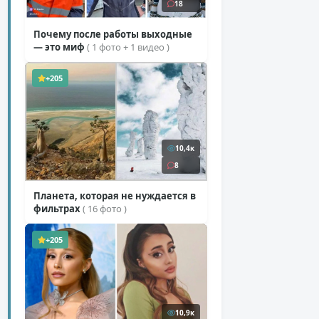
18
Почему после работы выходные
— это миф
( 1 фото + 1 видео )
+205
10,4к
8
Планета, которая не нуждается в
фильтрах
( 16 фото )
+205
10,9к