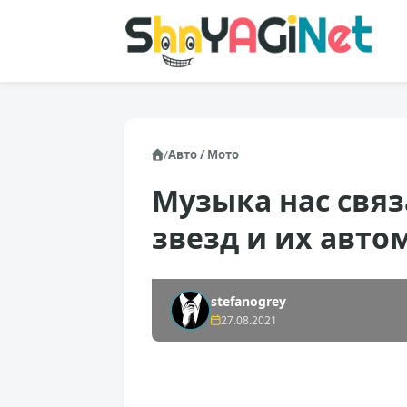
/
Авто / Мото
Музыка нас связ
звезд и их авт
stefanogrey
27.08.2021