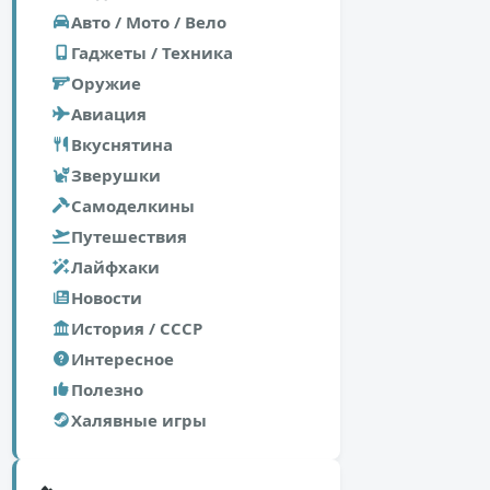
Авто / Мото / Вело
Гаджеты / Техника
Оружие
Авиация
Вкуснятина
Зверушки
Самоделкины
Путешествия
Лайфхаки
Новости
История / СССР
Интересное
Полезно
Халявные игры