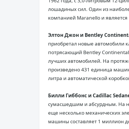
1962 года, с 3,0-литровым 12-ц
лошадиных сил. Один из наибол
компанией Maranello и является
Элтон Джон и Bentley Continenta
приобретал новые автомобили ка
потрясающий Bentley Continental 
лучших автомобилей. На протяже
произведено 431 единица машин
литра и автоматической коробкой
Билли Гиббонс и Cadillac Sedane
сумасшедшим и абсурдным. На не
еще несколько механических эл
машины составляет 1 миллион д