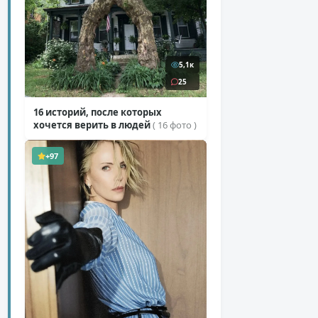
5,1к
25
16 историй, после которых
хочется верить в людей
( 16 фото )
+97