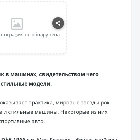
отография не обнаружена
к в машинах, свидетельством чего
 стильные модели.
показывает практика, мировые звезды рок-
 и стильные машины. Некоторые из них
спортивные авто.
 Db6 1966 г.в.
Мик Джаггер – британский рок