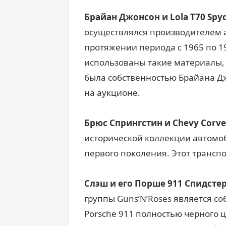
Брайан Джонсон и Lola T70 Spyd
осуществлялся производителем а
протяжении периода с 1965 по 19
использованы такие материалы, 
была собственностью Брайана Дж
на аукционе.
Брюс Спрингстин и Chevy Corvet
исторической коллекции автомоб
первого поколения. Этот транспо
Слэш и его Порше 911 Спидстер 
группы Guns’N’Roses является с
Porsche 911 полностью черного 