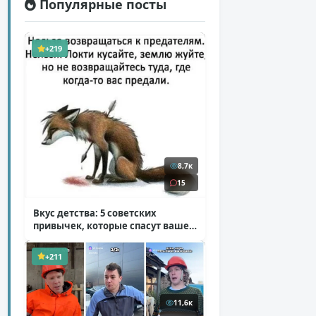
Популярные посты
+219
8,7к
15
Вкус детства: 5 советских
привычек, которые спасут ваше
здоровье
( 2 фото )
+211
11,6к