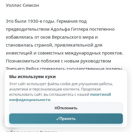
Уоллис Симсон
Это были 1930-е годы. Германия под
предводительством Адольфа Гитлера постепенно
избавлялась от оков Версальского мира и
становилась страной, привлекательной для
инвестиций и совместных международных проектов.
Познакомиться поближе с новым руководством
Третьего Рейха стремились государственные лидеры
по всему миру, но самым настойчивым среди них
Мы используем куки
Этот сайт использует файлы cookie для улучшения работы,
оказался наследник британского престола принц
аналитики и персонализации контента. Продолжая
Эдуард, который после Первой мировой войны по
использовать сайт, вы соглашаетесь с нашей
политикой
конфиденциальности
.
политическим причинам хоть и не мог наносить
визиты в Берлин, но все же регулярно общался с
Отклонить
пронацистами в Европе, держа под руку свою
Принять
возлюбленную Уоллис Симпсон. Чем и обратил на